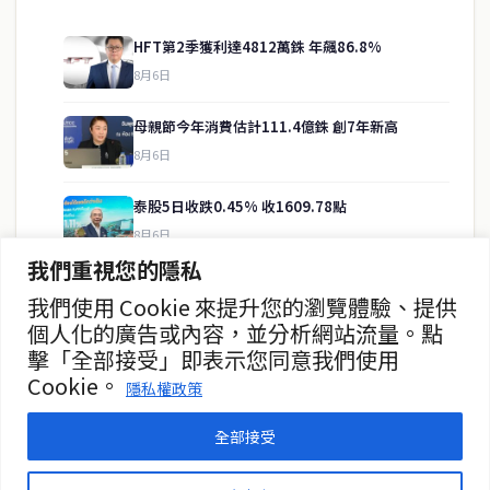
HFT第2季獲利達4812萬銖 年飆86.8%
8月6日
快速連結
母親節今年消費估計111.4億銖 創7年新高
即時
工商
8月6日
政治
美食
財經
房地產
泰股5日收跌0.45% 收1609.78點
綜合
8月6日
我們重視您的隱私
儲蓄銀行推出SME專項貸款支持流動性
我們使用 Cookie 來提升您的瀏覽體驗、提供
聯絡資訊
8月6日
個人化的廣告或內容，並分析網站流量。點
擊「全部接受」即表示您同意我們使用
歡迎來信洽詢合作事宜
PHAT首日IPO認購火爆 擬於MAI上市
Cookie。
或提供新聞線索
隱私權政策
8月6日
service@thaichinesenews.com
全部接受