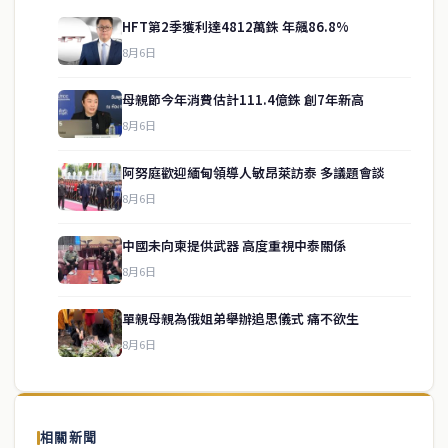
HFT第2季獲利達4812萬銖 年飆86.8%
8月6日
母親節今年消費估計111.4億銖 創7年新高
8月6日
阿努庭歡迎緬甸領導人敏昂萊訪泰 多議題會談
8月6日
中國未向柬提供武器 高度重視中泰關係
service@thaichinesenews.com
↑ 回到頂端
8月6日
單親母親為俄姐弟舉辦追思儀式 痛不欲生
8月6日
關於我們
泰國中文新聞（TCN）是一家總部設於曼谷的中文新聞媒體，致力於
報導泰國當地政治、經濟、華人社群與社會時事，為在泰華人讀者提
相關新聞
供即時、客觀、多元的中文新聞內容。