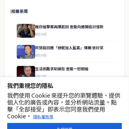
報導泰國當地政治、經濟、華人社群與社會時事，為在泰華人讀者提
相關新聞
供即時、客觀、多元的中文新聞內容。
暖府槍擊案再爆起因 查龍向通猜追討借款
8月10日
快速連結
阿努庭回應「綠蛇加入藍黨」傳聞 很好笑
即時
工商
8月10日
政治
美食
財經
房地產
生活困難求助被拒 查龍一怒開槍
綜合
8月10日
我們重視您的隱私
阿努庭緊急指示收緊槍枝管控 討論軍警人事調動
我們使用 Cookie 來提升您的瀏覽體驗、提供
聯絡資訊
8月10日
個人化的廣告或內容，並分析網站流量。點
擊「全部接受」即表示您同意我們使用
歡迎來信洽詢合作事宜
突發 暖府前警員在公室內發動攻擊
Cookie。
或提供新聞線索
隱私權政策
8月10日
service@thaichinesenews.com