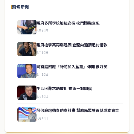
頭條新聞
暖府多所學校加強安檢 校門隨機查包
8月10日
暖府槍擊案再爆起因 查龍向通猜追討借款
8月10日
阿努庭回應「綠蛇加入藍黨」傳聞 很好笑
8月10日
生活困難求助被拒 查龍一怒開槍
service@thaichinesenews.com
↑ 回到頂端
8月10日
阿努庭啟動泰助泰計畫 幫助民眾獲得低成本資金
8月10日
關於我們
泰國中文新聞（TCN）是一家總部設於曼谷的中文新聞媒體，致力於