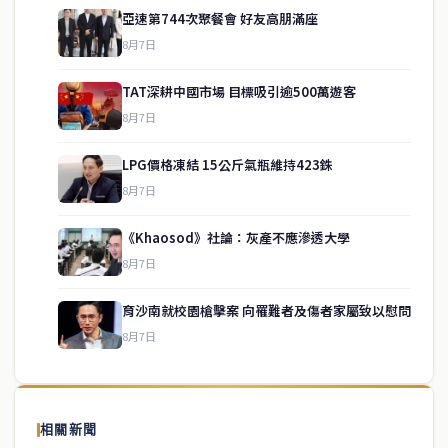
亞速第744次聚餐會 好友高朋滿座
8月7日
TAT深耕中國市場 目標吸引逾500萬遊客
8月7日
LPG價格凍結 15公斤氣瓶維持423銖
8月7日
《Khaosod》社論：灰產不應滲透大學
service@thaichinesenews.com
↑ 回到頂端
8月7日
育沙南就校園槍擊案 向罹難者及傷者家屬致以慰問
8月7日
關於我們
泰國中文新聞（TCN）是一家總部設於曼谷的中文新聞媒體，致力於
報導泰國當地政治、經濟、華人社群與社會時事，為在泰華人讀者提
相關新聞
供即時、客觀、多元的中文新聞內容。