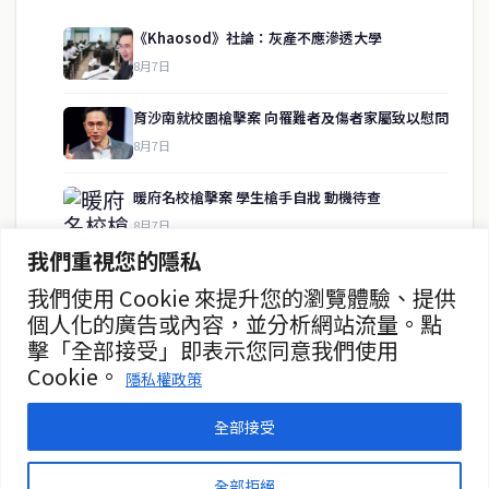
《Khaosod》社論：灰產不應滲透大學
8月7日
快速連結
育沙南就校園槍擊案 向罹難者及傷者家屬致以慰問
即時
工商
8月7日
政治
美食
財經
房地產
暖府名校槍擊案 學生槍手自戕 動機待查
綜合
8月7日
我們重視您的隱私
暖武里名校發生槍擊案 2死15傷
我們使用 Cookie 來提升您的瀏覽體驗、提供
聯絡資訊
8月7日
個人化的廣告或內容，並分析網站流量。點
擊「全部接受」即表示您同意我們使用
歡迎來信洽詢合作事宜
10月16日起托運行李須遵守新規
Cookie。
或提供新聞線索
隱私權政策
8月7日
service@thaichinesenews.com
全部接受
© 2026 泰國中文新聞 TCN — All Rights Reserved
全部拒絕