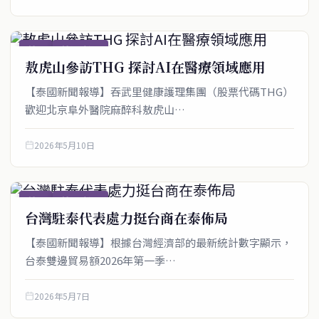
僑社
僑社_新聞
敖虎山參訪THG 探討AI在醫療領域應用
service@thaichinesenews.com
↑ 回到頂端
【泰國新聞報導】吞武里健康護理集團（股票代碼THG）
歡迎北京阜外醫院麻醉科敖虎山…
關於我們
2026年5月10日
泰國中文新聞（TCN）是一家總部設於曼谷的中文新聞媒體，致力於
報導泰國當地政治、經濟、華人社群與社會時事，為在泰華人讀者提
僑社
僑社_新聞
供即時、客觀、多元的中文新聞內容。
台灣駐泰代表處力挺台商在泰佈局
【泰國新聞報導】根據台灣經濟部的最新統計數字顯示，
台泰雙邊貿易額2026年第一季…
快速連結
2026年5月7日
即時
工商