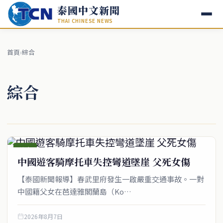
泰國中文新聞
THAI CHINESE NEWS
首頁
›
綜合
綜合
綜合
中國遊客騎摩托車失控彎道墜崖 父死女傷
【泰國新聞報導】春武里府發生一啟嚴重交通事故。一對
中國籍父女在芭達雅閣蘭島（Ko…
2026年8月7日