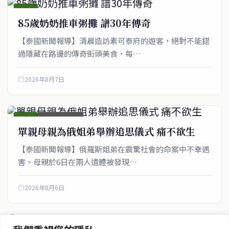
service@thaichinesenews.com
綜合
↑ 回到頂端
85歲奶奶推車粥攤 譜30年傳奇
【泰國新聞報導】清晨造訪素可泰府的遊客，絕對不能錯
過隱藏在路邊的傳奇街頭美食，每…
關於我們
泰國中文新聞（TCN）是一家總部設於曼谷的中文新聞媒體，致力於
2026年8月7日
報導泰國當地政治、經濟、華人社群與社會時事，為在泰華人讀者提
供即時、客觀、多元的中文新聞內容。
綜合
首頁_圖文稿
單親母親為俄姐弟舉辦追思儀式 痛不欲生
【泰國新聞報導】俄羅斯姐弟在震驚社會的命案中不幸遇
快速連結
害。母親於6日在兩人遺體被發現…
即時
工商
政治
美食
2026年8月6日
財經
房地產
綜合
綜合
首頁_圖文稿