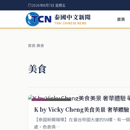
2026年8月7日 星期五
泰國中文新聞
首頁
THAI CHINESE NEWS
首頁
›
美食
美食
美食
首頁_圖文稿
K by Vicky Cheng美食美景 奢華體
【泰國新聞報導】在曼谷帝國大廈的56樓，有一
處。色香俱…