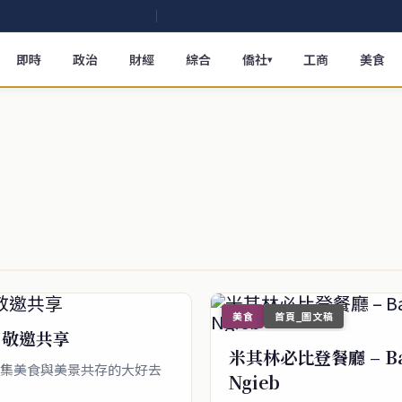
即時
政治
財經
綜合
僑社
工商
美食
▾
美食
首頁_圖文稿
驗 敬邀共享
米其林必比登餐廳 – Baa
個集美食與美景共存的大好去
Ngieb