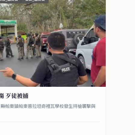
傷 歹徒被捕
艾縣帕東鎮帕東普拉坦奇裡瓦學校發生持槍襲擊與