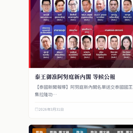
泰王御准阿努庭新內閣 等候公報
【泰國新聞報導】阿努庭新內閣名單送交泰國國王
集拉隆功…
2026年3月31日
即時
即時_圖文稿
政治
政治_圖文稿
首頁_圖文