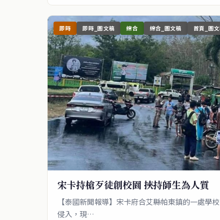
即時
即時_圖文稿
綜合
綜合_圖文稿
首頁_圖文
宋卡持槍歹徒創校園 挾持師生為人質
【泰國新聞報導】宋卡府合艾縣帕東鎮的一處學校
侵入，現…