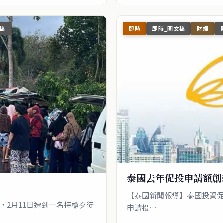
稿
即時
即時_圖文稿
財經
泰國去年促投申請額創新
【泰國新聞報導】泰國投資促
，2月11日遭到一名持槍歹徒
申請投…