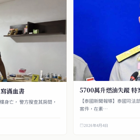
5700萬升燃油失蹤 
上寫滿血書
【泰國新聞報導】泰國司法部
樓身亡， 警方搜查其房間，
案件，在素…
2026年4月4日