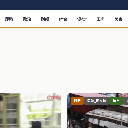
即時
政治
財經
綜合
僑社
工商
美食
▾
即時
即時_圖文稿
綜合