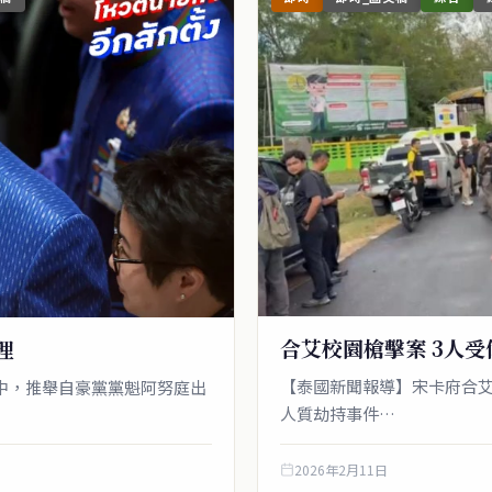
合艾校園槍擊案 3人受
理
【泰國新聞報導】宋卡府合
票中，推舉自豪黨黨魁阿努庭出
人質劫持事件…
2026年2月11日