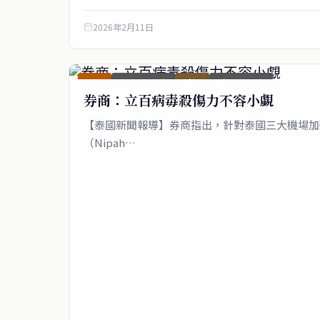
2026年2月11日
即時
即時_圖文稿
財經
財經_圖文稿
券商：立百病毒殺傷力不容小覷
【泰國新聞報導】券商指出，針對泰國三大機場加
（Nipah…