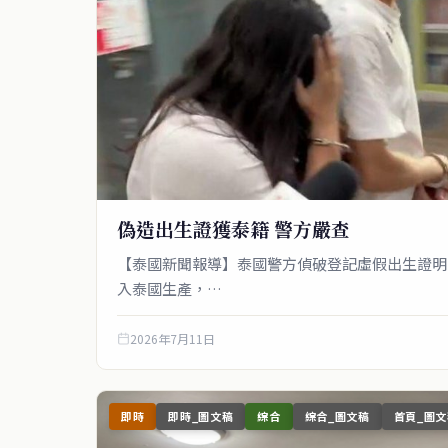
偽造出生證獲泰籍 警方嚴查
【泰國新聞報導】泰國警方偵破登記虛假出生證明
入泰國生產，…
2026年7月11日
即時
即時_圖文稿
綜合
綜合_圖文稿
首頁_圖文