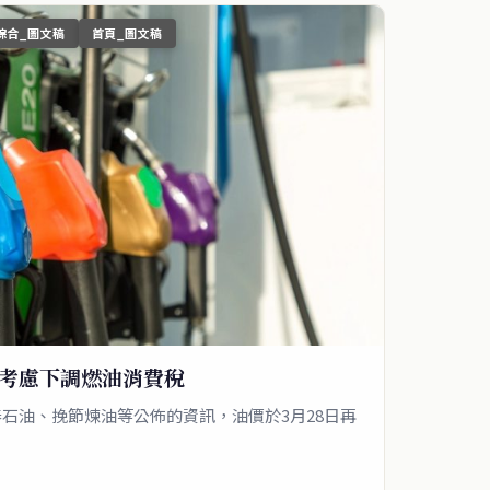
綜合_圖文稿
首頁_圖文稿
府考慮下調燃油消費稅
石油、挽節煉油等公佈的資訊，油價於3月28日再