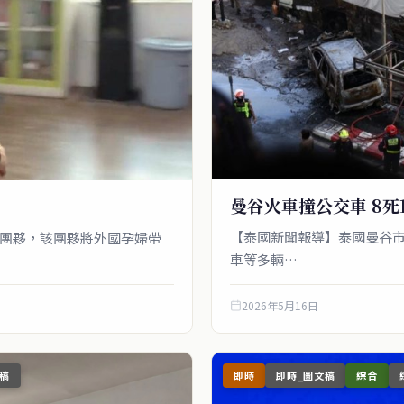
曼谷火車撞公交車 8死
【泰國新聞報導】泰國曼谷市
團夥，該團夥將外國孕婦帶
車等多輛…
2026年5月16日
稿
即時
即時_圖文稿
綜合