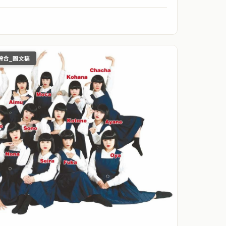
綜合_圖文稿