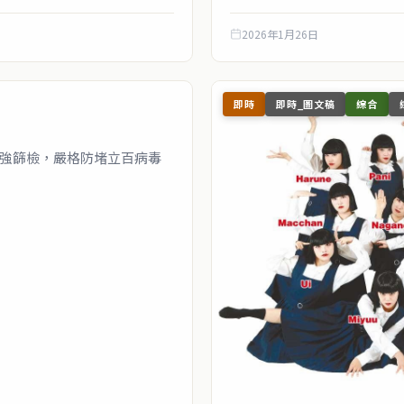
2026年1月26日
即時
即時_圖文稿
綜合
強篩檢，嚴格防堵立百病毒