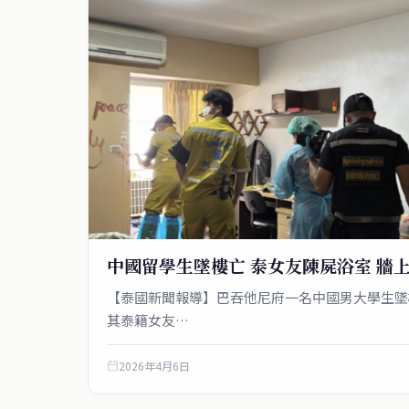
中國留學生墜樓亡 泰女友陳屍浴室 牆
【泰國新聞報導】巴吞他尼府一名中國男大學生墜
其泰籍女友…
2026年4月6日