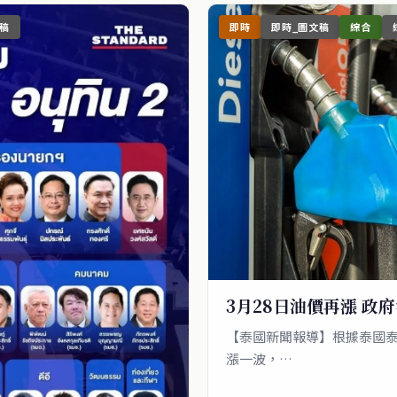
稿
即時
即時_圖文稿
綜合
3月28日油價再漲 政
【泰國新聞報導】根據泰國泰
漲一波，…