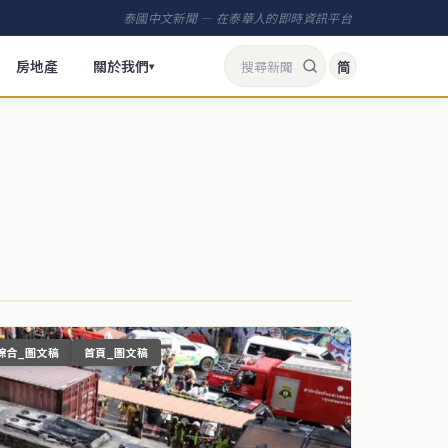
泰國中文新聞 — 在泰華人的即時資訊平台
房地產
關於我們
简
▾
綜合_圖文稿
首頁_圖文稿