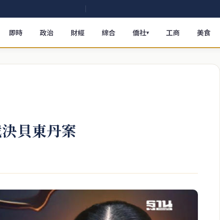
即時
政治
財經
綜合
僑社
工商
美食
▾
裁決貝東丹案