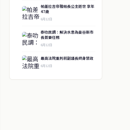
帕差拉吉帝雅帕長公主逝世 享年
47歲
6月12日
泰叻民調：解決水患為曼谷新市
長首要任務
6月12日
最高法院重判前副議長終身禁政
6月12日