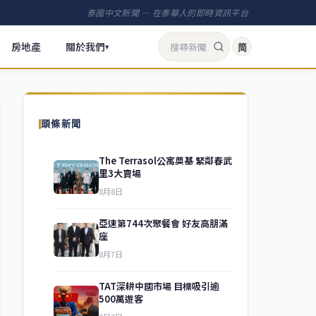
泰國中文新聞 — 在泰華人的即時資訊平台
房地產
關於我們
简
▾
頭條新聞
The Terrasol公寓奠基 緊鄰春武
里3大賣場
8月8日
亞速第744次聚餐會 好友高朋滿
座
8月7日
TAT深耕中國市場 目標吸引逾
500萬遊客