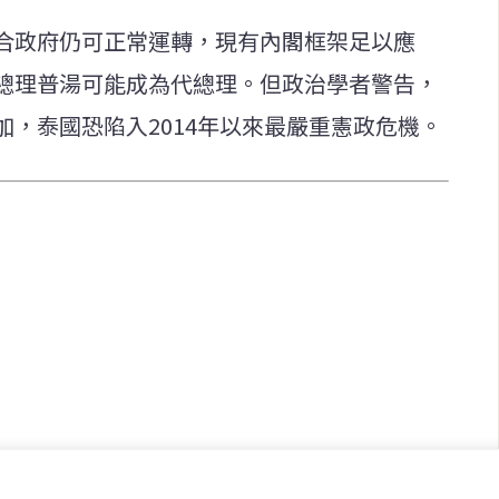
合政府仍可正常運轉，現有內閣框架足以應
總理普湯可能成為代總理。但政治學者警告，
，泰國恐陷入2014年以來最嚴重憲政危機。
快速連結
致力於報導
即時
工商
提供即
政治
美食
財經
房地產