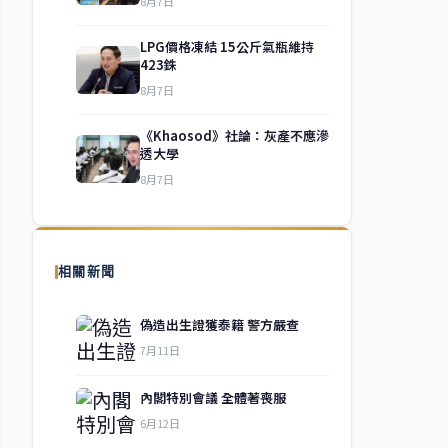
8月7日
LPG價格凍結 15公斤氣瓶維持
423銖
8月7日
《Khaosod》社論：灰產不應滲
透大學
8月7日
相關新聞
偽造出生證獲泰籍 警方嚴查
7月11日
內閣特別會議 全體著喪服
6月12日