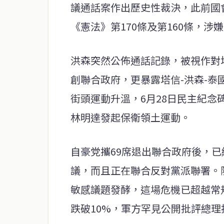
議通話案作出歷史性裁決，此前國
《憲法》第170條及第160條，
洪森突然公佈通話記錄，被視作對
創聯合政府，更暴露塔信-洪森-
街頭運動升溫，6月28日民主紀
林明達發起保衛領土運動。
自豪党攜69席退出聯合政府後，
議，而且正在聯合反對黨派聯署。隨
敏感議題發酵，這場危機已超越常
跌破10%，軍方罕見公開批評總理