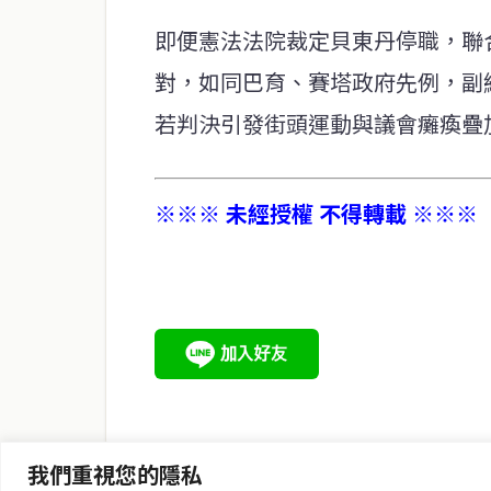
即便憲法法院裁定貝東丹停職，聯
對，如同巴育、賽塔政府先例，副
若判決引發街頭運動與議會癱瘓疊加
※※※ 未經授權 不得轉載 ※※※
service@thaichinesenews.com
關於我們
泰國中文新聞（TCN）是一家總部設於曼谷的中文新聞媒體，
泰國當地政治、經濟、華人社群與社會時事，為在泰華人讀者
時、客觀、多元的中文新聞內容。
我們重視您的隱私