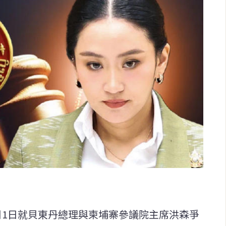
月1日就貝東丹總理與柬埔寨參議院主席洪森爭