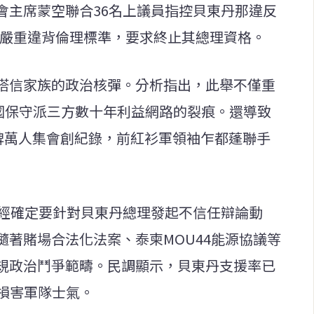
會主席蒙空聯合36名上議員指控貝東丹那違反
涉嫌嚴重違背倫理標準，要求終止其總理資格。
塔信家族的政治核彈。分析指出，此舉不僅重
泰國保守派三方數十年利益網路的裂痕。還導致
念碑萬人集會創紀錄，前紅衫軍領袖乍都蓬聯手
已經確定要針對貝東丹總理發起不信任辯論動
著賭場合法化法案、泰柬MOU44能源協議等
規政治鬥爭範疇。民調顯示，貝東丹支援率已
損害軍隊士氣。