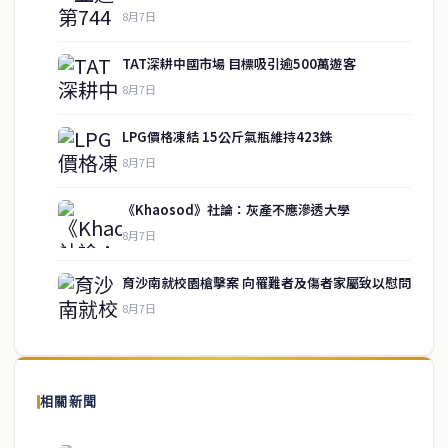
8月7日
TAT深耕中國市場 目標吸引逾500萬遊客
8月7日
LPG價格凍結 15公斤氣瓶維持423銖
8月7日
《Khaosod》社論：灰產不應滲透大學
service@thaichinesenews.com
↑ 回到頂端
8月7日
育沙南就校園槍擊案 向罹難者及傷者家屬致以慰問
8月7日
關於我們
泰國中文新聞（TCN）是一家總部設於曼谷的中文新聞媒體，致力於
報導泰國當地政治、經濟、華人社群與社會時事，為在泰華人讀者提
相關新聞
供即時、客觀、多元的中文新聞內容。