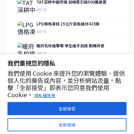
TAT深耕中國市場 目標吸引逾500萬遊客
8月7日
快速連結
LPG價格凍結 15公斤氣瓶維持423銖
即時
工商
8月7日
政治
美食
財經
房地產
暖府名校槍擊案 學生槍手自戕 動機待查
綜合
8月7日
我們重視您的隱私
暖武里名校發生槍擊案 2死15傷
我們使用 Cookie 來提升您的瀏覽體驗、提供
聯絡資訊
8月7日
個人化的廣告或內容，並分析網站流量。點
擊「全部接受」即表示您同意我們使用
歡迎來信洽詢合作事宜
泰緬商務論壇2026 目標120億美元
Cookie。
或提供新聞線索
隱私權政策
8月7日
service@thaichinesenews.com
全部接受
© 2026 泰國中文新聞 TCN — All Rights Reserved
全部拒絕
THAI CHINESE NEWS