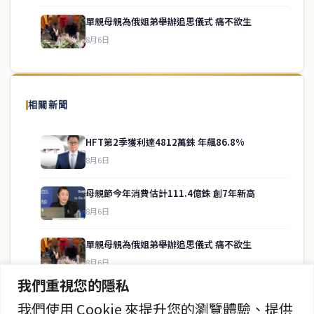
單親母親為俄姐弟舉辦追思儀式 痛不欲生
8月6日
關於我們
泰國中文新聞（TCN）是一家總部設於曼谷的中文新聞媒體，致力於
報導泰國當地政治、經濟、華人社群與社會時事，為在泰華人讀者提
相關新聞
供即時、客觀、多元的中文新聞內容。
HFT第2季獲利達4812萬銖 年飆86.8%
8月6日
快速連結
母親節今年消費估計111.4億銖 創7年新高
即時
工商
8月6日
政治
美食
財經
房地產
單親母親為俄姐弟舉辦追思儀式 痛不欲生
綜合
8月6日
我們重視您的隱私
泰股5日收跌0.45% 收1609.78點
我們使用 Cookie 來提升您的瀏覽體驗、提供
聯絡資訊
8月6日