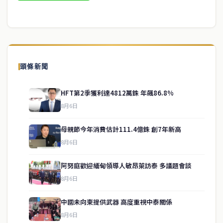
頭條新聞
HFT第2季獲利達4812萬銖 年飆86.8%
8月6日
母親節今年消費估計111.4億銖 創7年新高
8月6日
阿努庭歡迎緬甸領導人敏昂萊訪泰 多議題會談
8月6日
中國未向柬提供武器 高度重視中泰關係
service@thaichinesenews.com
↑ 回到頂端
8月6日