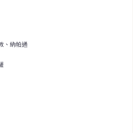
敦、納帕通
薩