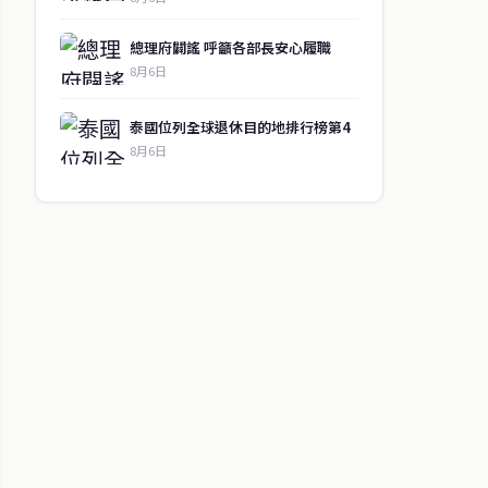
總理府闢謠 呼籲各部長安心履職
8月6日
泰國位列全球退休目的地排行榜第4
8月6日