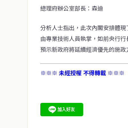
總理府辦公室部長：森迪
分析人士指出，此次內閣安排體現
由專業技術人員執掌，如前央行行
預示新政府將延續經濟優先的施政
※※※ 未經授權 不得轉載 ※※※
service@thaichinesenews.com
關於我們
泰國中文新聞（TCN）是一家總部設於曼谷的中文新聞媒體，