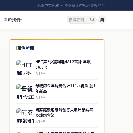
泰國中文新聞 — 在泰華人的即時資訊平台
關於我們
简
▾
頭條新聞
HFT第2季獲利達4812萬銖 年飆
86.8%
8月6日
母親節今年消費估計111.4億銖 創7
年新高
8月6日
阿努庭歡迎緬甸領導人敏昂萊訪泰
多議題會談
8月6日