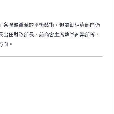
了各聯盟黨派的平衡藝術，但關鍵經濟部門仍
長出任財政部長，前商會主席執掌商業部等，
方向。
快速連結
致力於報導
即時
工商