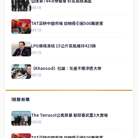
亞速第744次聚餐會 好友高朋滿座
8月7日
TAT深耕中國市場 目標吸引逾500萬遊客
8月7日
LPG價格凍結 15公斤氣瓶維持423銖
8月7日
《Khaosod》社論：灰產不應滲透大學
8月7日
↑ 回到頂端
service@thaichinesenews.com
相關新聞
關於我們
The Terrasol公寓奠基 緊鄰春武里3大賣場
泰國中文新聞（TCN）是一家總部設於曼谷的中文新聞媒體，致力於
8月8日
報導泰國當地政治、經濟、華人社群與社會時事，為在泰華人讀者提
供即時、客觀、多元的中文新聞內容。
TAT深耕中國市場 目標吸引逾500萬遊客