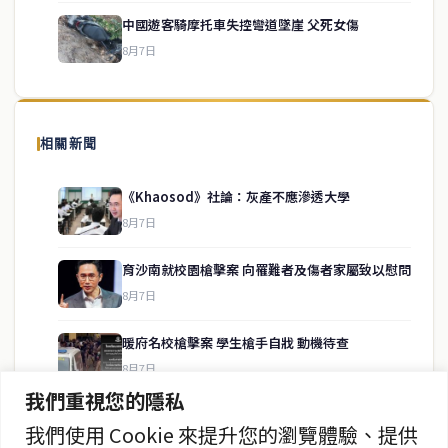
中國遊客騎摩托車失控彎道墜崖 父死女傷
8月7日
關於我們
泰國中文新聞（TCN）是一家總部設於曼谷的中文新聞媒體，致力於
報導泰國當地政治、經濟、華人社群與社會時事，為在泰華人讀者提
相關新聞
供即時、客觀、多元的中文新聞內容。
《Khaosod》社論：灰產不應滲透大學
8月7日
快速連結
育沙南就校園槍擊案 向罹難者及傷者家屬致以慰問
即時
工商
8月7日
政治
美食
財經
房地產
暖府名校槍擊案 學生槍手自戕 動機待查
綜合
8月7日
我們重視您的隱私
暖武里名校發生槍擊案 2死15傷
我們使用 Cookie 來提升您的瀏覽體驗、提供
聯絡資訊
8月7日