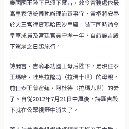
泰國國王陛下已頒下禦旨，敕令宮務處依最
高皇家傳統儀軌辦理治喪事宜，靈柩將安奉
於大王宮律實瑪哈巴沙皇殿。陛下同時諭令
皇室成員及宮廷官員守孝一年，自詩麗吉殿
下駕崩之日起施行。
詩麗吉·吉滴耶功國王母后陛下，是現任泰
王瑪哈·哇集拉隆功（拉瑪十世）的母親，
前任泰王普密蓬·阿杜德（拉瑪九世）的妻
子。自從2012年7月21日中風後，詩麗吉殿
下就在公眾視野中消失了。