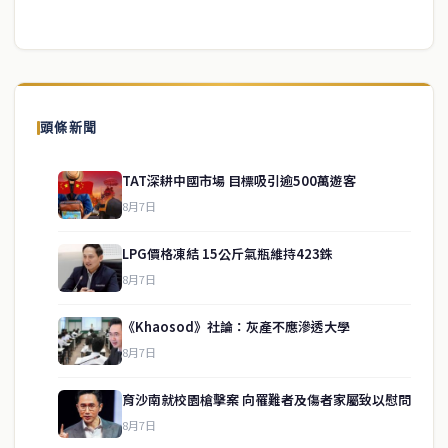
頭條新聞
TAT深耕中國市場 目標吸引逾500萬遊客
8月7日
LPG價格凍結 15公斤氣瓶維持423銖
8月7日
《Khaosod》社論：灰產不應滲透大學
8月7日
育沙南就校園槍擊案 向罹難者及傷者家屬致以慰問
service@thaichinesenews.com
↑ 回到頂端
8月7日