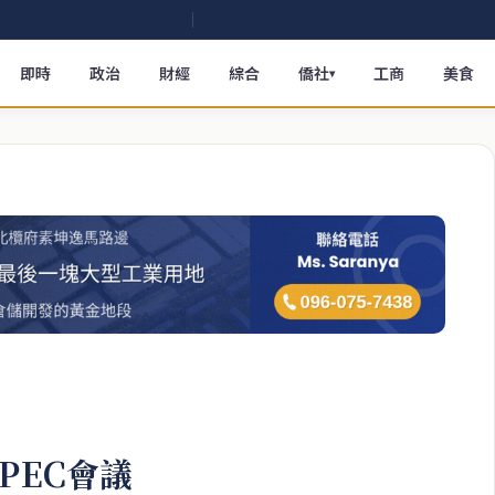
即時
政治
財經
綜合
僑社
工商
美食
▾
PEC會議