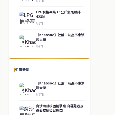
8月7日
LPG價格凍結 15公斤氣瓶維持
423銖
8月7日
《Khaosod》社論：灰產不應滲
透大學
8月7日
相關新聞
《Khaosod》社論：灰產不應滲
透大學
8月7日
育沙南就校園槍擊案 向罹難者及
傷者家屬致以慰問