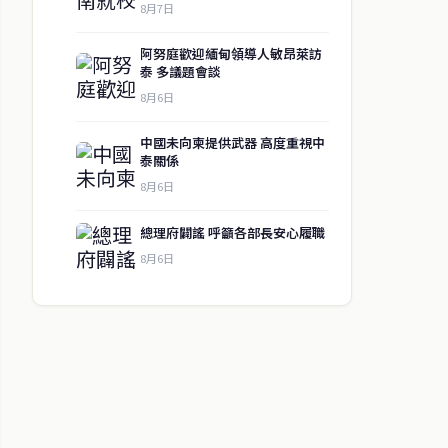
8月7日
阿努庭歡迎緬甸領導人敏昂萊訪
泰 多議題會談
8月6日
中國未向柬提供武器 高度重視中
泰關係
8月6日
總理府闢謠 呼籲各部長安心履職
8月6日