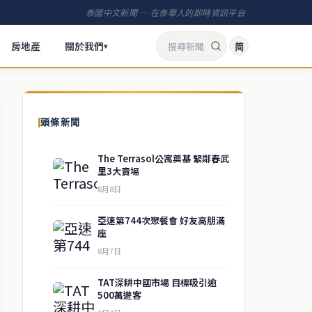
泰國中文新聞 — 在泰華人的即時資訊平台
房地產
關於我們
简
▾
頭條新聞
The Terrasol公寓奠基 緊鄰春武
里3大賣場
8月8日
亞速第744次聚餐會 好友高朋滿
座
8月7日
TAT深耕中國市場 目標吸引逾
500萬遊客