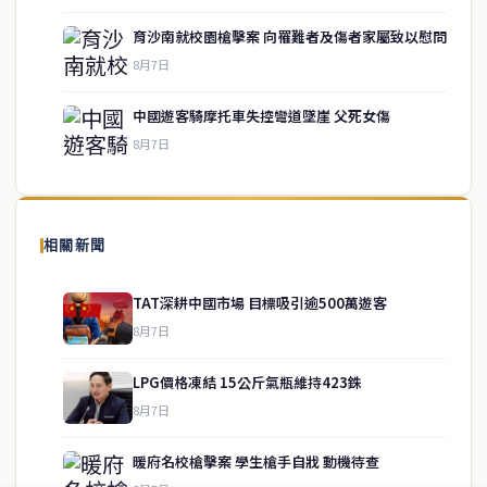
育沙南就校園槍擊案 向罹難者及傷者家屬致以慰問
service@thaichinesenews.com
↑ 回到頂端
8月7日
中國遊客騎摩托車失控彎道墜崖 父死女傷
8月7日
關於我們
泰國中文新聞（TCN）是一家總部設於曼谷的中文新聞媒體，致力於
報導泰國當地政治、經濟、華人社群與社會時事，為在泰華人讀者提
相關新聞
供即時、客觀、多元的中文新聞內容。
TAT深耕中國市場 目標吸引逾500萬遊客
8月7日
快速連結
LPG價格凍結 15公斤氣瓶維持423銖
即時
工商
8月7日
政治
美食
財經
房地產
暖府名校槍擊案 學生槍手自戕 動機待查
綜合