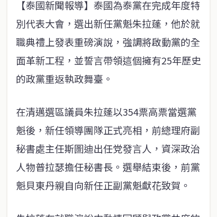
【泰國新聞報導】泰國為泰黨在完成年度特
別代表大會，選出新任黨魁朱拉蓬，他於就
職典禮上發表重磅演說，強調將啟動黨的全
面革新工程，並誓言帶領這個擁有25年歷史
的政黨重返執政舞臺。
在清邁選區議員朱拉蓬以354票高票當選黨
魁後，新任領導團隊正式亮相，前總理府副
秘書處主任斯圖迪出任党發言人，資深政治
人物普拉瑟擔任秘書長。選舉結束後，前黨
魁貝東丹親自向新任正副黨魁獻花致賀。