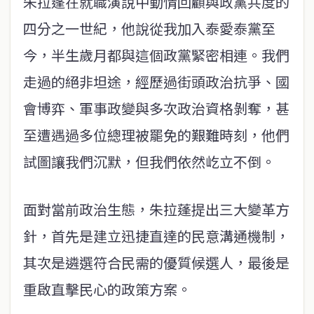
朱拉蓬在就職演說中動情回顧與政黨共度的
四分之一世紀，他說從我加入泰愛泰黨至
今，半生歲月都與這個政黨緊密相連。我們
走過的絕非坦途，經歷過街頭政治抗爭、國
會博弈、軍事政變與多次政治資格剝奪，甚
至遭遇過多位總理被罷免的艱難時刻，他們
試圖讓我們沉默，但我們依然屹立不倒。
面對當前政治生態，朱拉蓬提出三大變革方
針，首先是建立迅捷直達的民意溝通機制，
其次是遴選符合民需的優質候選人，最後是
重啟直擊民心的政策方案。