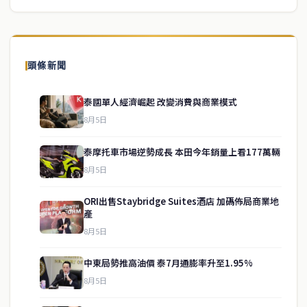
頭條新聞
泰國單人經濟崛起 改變消費與商業模式
8月5日
泰摩托車市場逆勢成長 本田今年銷量上看177萬輛
8月5日
ORI出售Staybridge Suites酒店 加碼佈局商業地
產
8月5日
中東局勢推高油價 泰7月通膨率升至1.95%
service@thaichinesenews.com
↑ 回到頂端
8月5日