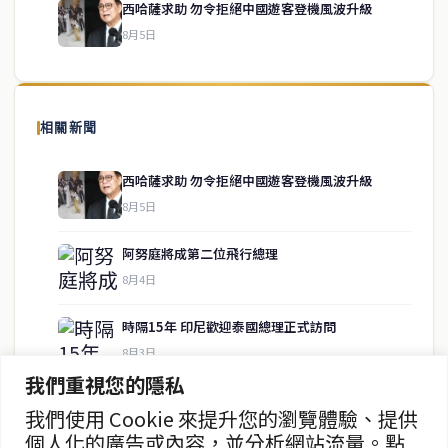
西哈薩求助 勿令拒絕中國遊客登機風波升級
8月5日
關於我們
泰國中文新聞（TCN）是一家總部設於曼谷的中文新聞媒體，致力於
報導泰國當地政治、經濟、華人社群與社會時事，為在泰華人讀者提
相關新聞
供即時、客觀、多元的中文新聞內容。
西哈薩求助 勿令拒絕中國遊客登機風波升級
8月5日
快速連結
阿努庭將成第二位飛行總理
即時
工商
8月4日
政治
美食
財經
房地產
時隔1​​5年 印尼歡迎泰國總理正式訪問
綜合
8月3日
我們重視您的隱私
近6000人公考舞弊 一律追究刑事責任
我們使用 Cookie 來提升您的瀏覽體驗、提供
聯絡資訊
8月3日
個人化的廣告或內容，並分析網站流量。點