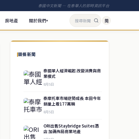
泰國中文新聞 — 在泰華人的即時資訊平台
房地產
關於我們
简
▾
頭條新聞
泰國單人經濟崛起 改變消費與商
業模式
8月5日
泰摩托車市場逆勢成長 本田今年
銷量上看177萬輛
8月5日
ORI出售Staybridge Suites酒
店 加碼佈局商業地產