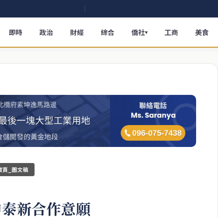
即時
政治
財經
綜合
僑社
工商
美食
▾
首頁_圖文稿
申泰新合作意願