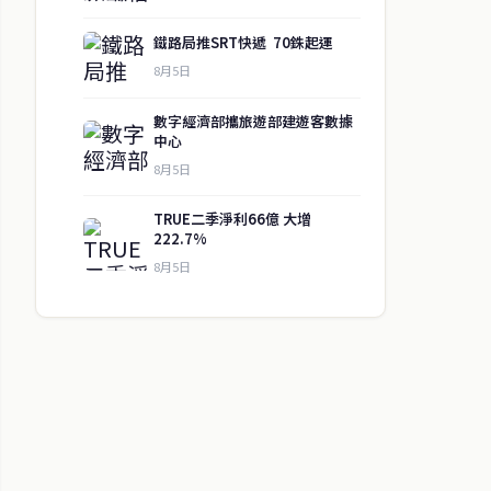
鐵路局推SRT快遞 70銖起運
8月5日
數字經濟部攜旅遊部建遊客數據
中心
8月5日
TRUE二季淨利66億 大增
222.7%
8月5日
↑ 回到頂端