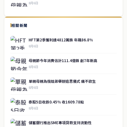
8月6日
↑ 回到頂端
service@thaichinesenews.com
相關新聞
關於我們
HFT第2季獲利達4812萬銖 年飆86.8%
泰國中文新聞（TCN）是一家總部設於曼谷的中文新聞媒體，致力於
8月6日
報導泰國當地政治、經濟、華人社群與社會時事，為在泰華人讀者提
供即時、客觀、多元的中文新聞內容。
母親節今年消費估計111.4億銖 創7年新高
8月6日
快速連結
單親母親為俄姐弟舉辦追思儀式 痛不欲生
即時
工商
8月6日
政治
美食
財經
房地產
泰股5日收跌0.45% 收1609.78點
綜合
8月6日
聯絡資訊
儲蓄銀行推出SME專項貸款支持流動性