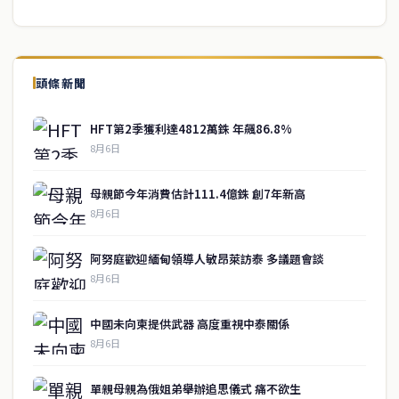
頭條新聞
HFT第2季獲利達4812萬銖 年飆86.8%
8月6日
母親節今年消費估計111.4億銖 創7年新高
8月6日
阿努庭歡迎緬甸領導人敏昂萊訪泰 多議題會談
8月6日
中國未向柬提供武器 高度重視中泰關係
8月6日
單親母親為俄姐弟舉辦追思儀式 痛不欲生