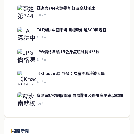
亞速第744次聚餐會 好友高朋滿座
8月7日
TAT深耕中國市場 目標吸引逾500萬遊客
8月7日
LPG價格凍結 15公斤氣瓶維持423銖
8月7日
《Khaosod》社論：灰產不應滲透大學
service@thaichinesenews.com
↑ 回到頂端
8月7日
育沙南就校園槍擊案 向罹難者及傷者家屬致以慰問
8月7日
關於我們
泰國中文新聞（TCN）是一家總部設於曼谷的中文新聞媒體，致力於
報導泰國當地政治、經濟、華人社群與社會時事，為在泰華人讀者提
相關新聞
供即時、客觀、多元的中文新聞內容。