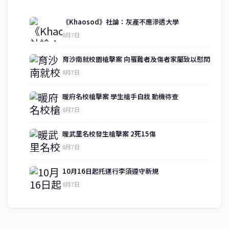
《Khaosod》社論：灰產不應滲透大學
8月7日
快速連結
育沙南就校園槍擊案 向罹難者及傷者家屬致以慰問
即時
工商
8月7日
政治
美食
財經
房地產
暖府名校槍擊案 學生槍手自戕 動機待查
綜合
8月7日
暖武里名校發生槍擊案 2死15傷
聯絡資訊
8月7日
歡迎來信洽詢合作事宜
10月16日起托運行李須遵守新規
或提供新聞線索
8月7日
service@thaichinesenews.com