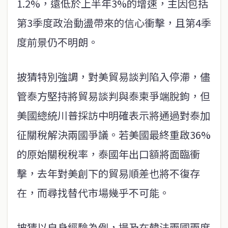
1.2%，遠低於上半年3%的增速，主因包括
第3季度政治動盪帶來的信心衝擊，且第4季
度前景仍不明朗。
披猜特別強調，對美貿易談判陷入停滯，儘
管泰方堅持將貿易談判與泰柬爭端脫鉤，但
美國總統川普採訪中明確表示將通過對泰加
征關稅解決兩國爭議。若美國最終重啟36%
的原始關稅稅率，泰國年出口額將面臨衝
擊，去年對美創下的貿易順差也將不復存
在，而尋找替代市場幾乎不可能。
披猜以自身經驗為例，提及在韓法兩國兩度