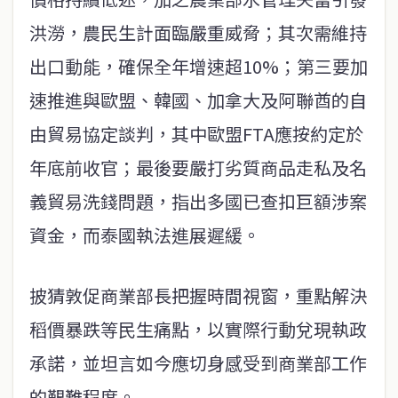
洪澇，農民生計面臨嚴重威脅；其次需維持
出口動能，確保全年增速超10%；第三要加
速推進與歐盟、韓國、加拿大及阿聯酋的自
由貿易協定談判，其中歐盟FTA應按約定於
年底前收官；最後要嚴打劣質商品走私及名
義貿易洗錢問題，指出多國已查扣巨額涉案
資金，而泰國執法進展遲緩。
披猜敦促商業部長把握時間視窗，重點解決
稻價暴跌等民生痛點，以實際行動兌現執政
承諾，並坦言如今應切身感受到商業部工作
的艱難程度。