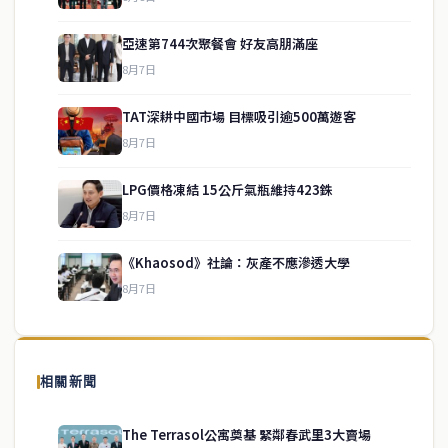
亞速第744次聚餐會 好友高朋滿座
8月7日
TAT深耕中國市場 目標吸引逾500萬遊客
8月7日
LPG價格凍結 15公斤氣瓶維持423銖
service@thaichinesenews.com
↑ 回到頂端
8月7日
《Khaosod》社論：灰產不應滲透大學
8月7日
關於我們
泰國中文新聞（TCN）是一家總部設於曼谷的中文新聞媒體，致力於
報導泰國當地政治、經濟、華人社群與社會時事，為在泰華人讀者提
相關新聞
供即時、客觀、多元的中文新聞內容。
The Terrasol公寓奠基 緊鄰春武里3大賣場