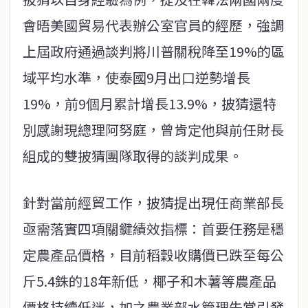
會晤美國貿易代表辦公室官員的經歷，強調
上屆政府通過談判將川普關稅降至19%的區
域平均水準，使泰國9月出口逆勢增長
19%，前9個月累計增長13.9%，披猜還特
別感謝現總理阿努庭，曾肯定他與前任財長
組成的雙披猜團隊取得的談判成果。
針對當前經貿工作，披猜提出現任商業部長
亟需落實四項關鍵績效指標：首要任務是穩
定農產品價格，目前稻穀收購價已跌至每公
斤5.4銖的18年新低，椰子和木薯等農產品
價格持續低迷，加之農業部水管理失當引發