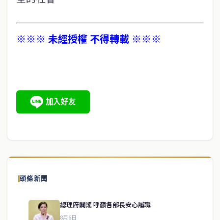
※※※ 未經授權 不得轉載 ※※※
頭條新聞
總理府闢謠 呼籲各部長安心履職
8月6日