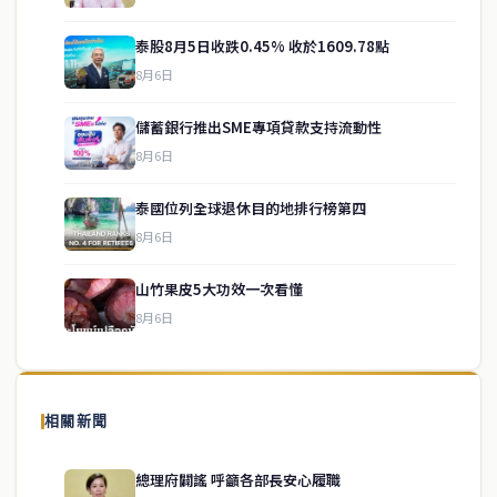
泰股8月5日收跌0.45% 收於1609.78點
8月6日
儲蓄銀行推出SME專項貸款支持流動性
8月6日
泰國位列全球退休目的地排行榜第四
service@thaichinesenews.com
↑ 回到頂端
8月6日
山竹果皮5大功效一次看懂
8月6日
關於我們
泰國中文新聞（TCN）是一家總部設於曼谷的中文新聞媒體，致力於
報導泰國當地政治、經濟、華人社群與社會時事，為在泰華人讀者提
相關新聞
供即時、客觀、多元的中文新聞內容。
總理府闢謠 呼籲各部長安心履職