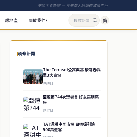
泰國中文新聞 — 在泰華人的即時資訊平台
房地產
關於我們
简
▾
頭條新聞
The Terrasol公寓奠基 緊鄰春武
里3大賣場
8月8日
亞速第744次聚餐會 好友高朋滿
座
8月7日
TAT深耕中國市場 目標吸引逾
500萬遊客