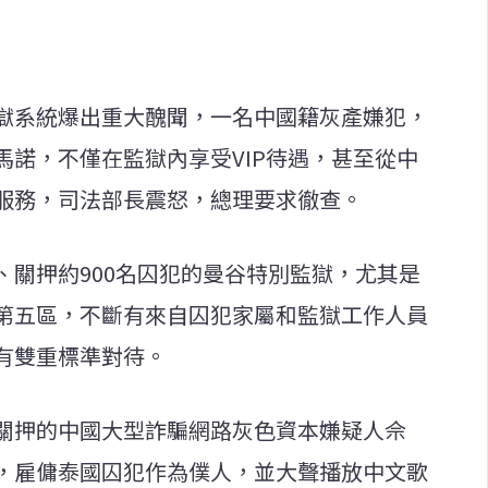
獄系統爆出重大醜聞，一名中國籍灰產嫌犯，
馬諾，不僅在監獄內享受VIP待遇，甚至從中
服務，司法部長震怒，總理要求徹查。
、關押約900名囚犯的曼谷特別監獄，尤其是
第五區，不斷有來自囚犯家屬和監獄工作人員
有雙重標準對待。
關押的中國大型詐騙網路灰色資本嫌疑人佘
，雇傭泰國囚犯作為僕人，並大聲播放中文歌