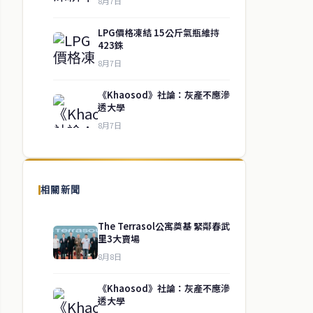
8月7日
LPG價格凍結 15公斤氣瓶維持
423銖
8月7日
《Khaosod》社論：灰產不應滲
透大學
8月7日
相關新聞
The Terrasol公寓奠基 緊鄰春武
里3大賣場
8月8日
《Khaosod》社論：灰產不應滲
透大學