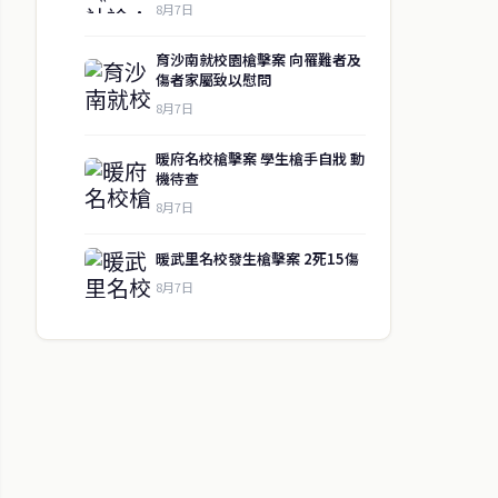
8月7日
育沙南就校園槍擊案 向罹難者及
傷者家屬致以慰問
8月7日
暖府名校槍擊案 學生槍手自戕 動
機待查
8月7日
暖武里名校發生槍擊案 2死15傷
8月7日