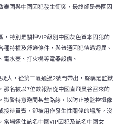
致泰國與中國囚犯發生衝突，最終卻是泰國囚
區，特別是關押VIP級別中國灰色資本囚犯的
各種特權及舒適條件，與普通囚犯待遇迥異。
、電水壺、打火機等電器設備。
嫌疑人，從第三區通過2號門帶出，聲稱是監獄
，那名被以7位數報酬從中國直飛曼谷召來的
。獄警特意避開某些路線，以防止被監控攝像
或接待貴賓，卻被用作發生性關係的場所。沒
當場逮住該名中國VIP囚犯及該名中國女