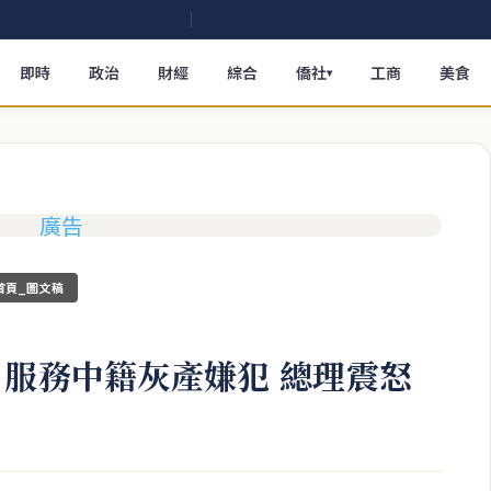
即時
政治
財經
綜合
僑社
工商
美食
▾
首頁_圖文稿
 服務中籍灰產嫌犯 總理震怒