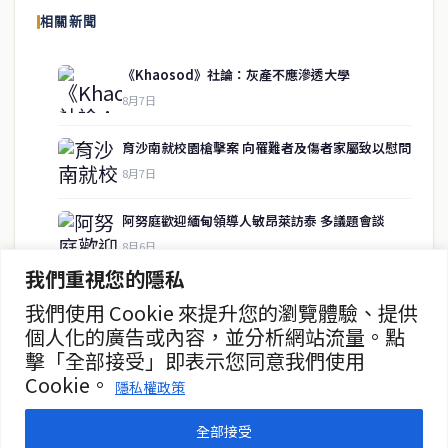
報導泰國當地政治、經濟、華人社群與社會時事，為在泰華人讀者提
相關新聞
供即時、客觀、多元的中文新聞內容。
《Khaosod》社論：灰產不應滲透大學
8月7日
快速連結
育沙南就校園槍擊案 向罹難者及傷者家屬致以慰問
即時
工商
8月7日
政治
美食
財經
房地產
阿努庭歡迎緬甸領導人敏昂萊訪泰 多議題會談
綜合
8月6日
我們重視您的隱私
中國未向柬提供武器 高度重視中泰關係
我們使用 Cookie 來提升您的瀏覽體驗、提供
聯絡資訊
8月6日
個人化的廣告或內容，並分析網站流量。點
擊「全部接受」即表示您同意我們使用
歡迎來信洽詢合作事宜
總理府闢謠 呼籲各部長安心履職
Cookie。
或提供新聞線索
隱私權政策
8月6日
service@thaichinesenews.com
全部接受