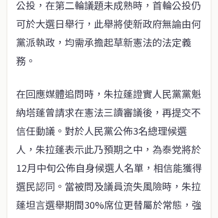
公投，在第二輪議題未成熟時，首輪公投仍
可於大選日舉行，此舉將使新政府無論由何
黨派執政，均需承擔起草新憲法的法定義
務。
在回應媒體追問時，朱拉蓬證實人民黨黨魁
納塔蓬曾請求在憲法三讀審議後，再提交不
信任動議。對於人民黨公佈3名總理候選
人，朱拉蓬表示此乃預期之中，為泰党將於
12月中旬公佈自身候選人名單，相信能獲得
選民認同。當被問及議員流失風險時，朱拉
蓬坦言選舉期間30%席位更替屬於常態，強