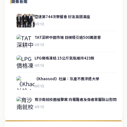
頭條新聞
亞速第744次聚餐會 好友高朋滿座
8月7日
TAT深耕中國市場 目標吸引逾500萬遊客
8月7日
LPG價格凍結 15公斤氣瓶維持423銖
8月7日
《Khaosod》社論：灰產不應滲透大學
service@thaichinesenews.com
↑ 回到頂端
8月7日
育沙南就校園槍擊案 向罹難者及傷者家屬致以慰問
8月7日
關於我們
泰國中文新聞（TCN）是一家總部設於曼谷的中文新聞媒體，致力於