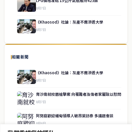
LPG價格凍結 15公斤氣瓶維持423銖
service@thaichinesenews.com
↑ 回到頂端
8月7日
《Khaosod》社論：灰產不應滲透大學
8月7日
關於我們
泰國中文新聞（TCN）是一家總部設於曼谷的中文新聞媒體，致力於
報導泰國當地政治、經濟、華人社群與社會時事，為在泰華人讀者提
相關新聞
供即時、客觀、多元的中文新聞內容。
《Khaosod》社論：灰產不應滲透大學
8月7日
快速連結
育沙南就校園槍擊案 向罹難者及傷者家屬致以慰問
即時
工商
8月7日
政治
美食
財經
房地產
阿努庭歡迎緬甸領導人敏昂萊訪泰 多議題會談
綜合
8月6日