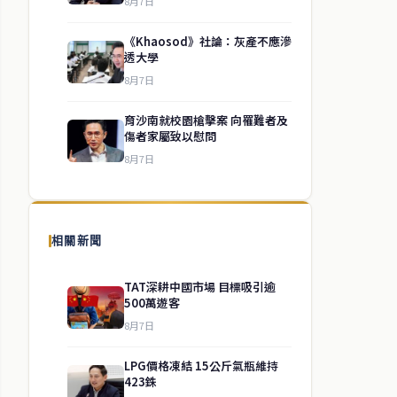
8月7日
《Khaosod》社論：灰產不應滲
透大學
8月7日
育沙南就校園槍擊案 向罹難者及
傷者家屬致以慰問
8月7日
相關新聞
TAT深耕中國市場 目標吸引逾
500萬遊客
8月7日
LPG價格凍結 15公斤氣瓶維持
423銖