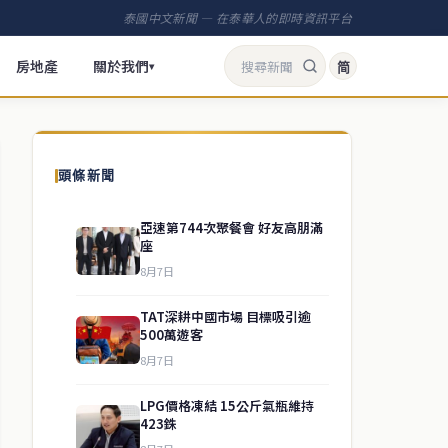
泰國中文新聞 — 在泰華人的即時資訊平台
房地產
關於我們
简
▾
頭條新聞
亞速第744次聚餐會 好友高朋滿
座
8月7日
TAT深耕中國市場 目標吸引逾
500萬遊客
8月7日
LPG價格凍結 15公斤氣瓶維持
423銖