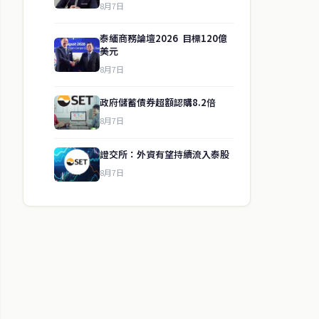
8月7日
泰緬商務論壇2026 目標120億
美元
8月7日
政府儲蓄債券超額認購8.2倍
8月7日
證交所：外資有望持續流入泰股
8月7日