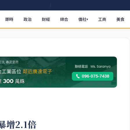
即時
政治
財經
綜合
僑社
工商
美食
▾
暴增2.1倍