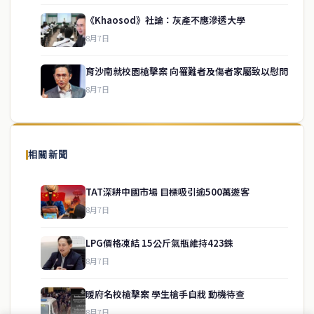
《Khaosod》社論：灰產不應滲透大學
service@thaichinesenews.com
↑ 回到頂端
8月7日
育沙南就校園槍擊案 向罹難者及傷者家屬致以慰問
8月7日
關於我們
泰國中文新聞（TCN）是一家總部設於曼谷的中文新聞媒體，致力於
報導泰國當地政治、經濟、華人社群與社會時事，為在泰華人讀者提
相關新聞
供即時、客觀、多元的中文新聞內容。
TAT深耕中國市場 目標吸引逾500萬遊客
8月7日
快速連結
LPG價格凍結 15公斤氣瓶維持423銖
即時
工商
8月7日
政治
美食
財經
房地產
暖府名校槍擊案 學生槍手自戕 動機待查
綜合
8月7日