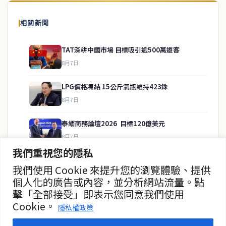
泰國中文新聞（TCN）是一家總部設於曼谷的中文新聞媒體，致力於
報導泰國當地政治、經濟、華人社群與社會時事，為在泰華人讀者提
相關新聞
供即時、客觀、多元的中文新聞內容。
TAT深耕中國市場 目標吸引逾500萬遊客
8月7日
快速連結
LPG價格凍結 15公斤氣瓶維持423銖
即時
工商
8月7日
政治
美食
財經
房地產
泰緬商務論壇2026 目標120億美元
綜合
8月7日
我們重視您的隱私
政府儲蓄債券超額認購8.2倍
我們使用 Cookie 來提升您的瀏覽體驗、提供
聯絡資訊
8月7日
個人化的廣告或內容，並分析網站流量。點
擊「全部接受」即表示您同意我們使用
歡迎來信洽詢合作事宜
證交所：外資有望持續流入泰股
Cookie。
或提供新聞線索
隱私權政策
8月7日