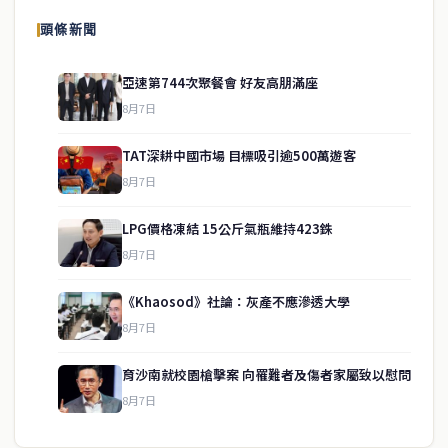
頭條新聞
亞速第744次聚餐會 好友高朋滿座
8月7日
TAT深耕中國市場 目標吸引逾500萬遊客
8月7日
LPG價格凍結 15公斤氣瓶維持423銖
8月7日
《Khaosod》社論：灰產不應滲透大學
service@thaichinesenews.com
↑ 回到頂端
8月7日
育沙南就校園槍擊案 向罹難者及傷者家屬致以慰問
8月7日
關於我們