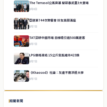
The Terrasol公寓奠基 緊鄰春武里3大賣場
8月8日
亞速第744次聚餐會 好友高朋滿座
8月7日
TAT深耕中國市場 目標吸引逾500萬遊客
8月7日
LPG價格凍結 15公斤氣瓶維持423銖
service@thaichinesenews.com
↑ 回到頂端
8月7日
《Khaosod》社論：灰產不應滲透大學
8月7日
關於我們
泰國中文新聞（TCN）是一家總部設於曼谷的中文新聞媒體，致力於
報導泰國當地政治、經濟、華人社群與社會時事，為在泰華人讀者提
相關新聞
供即時、客觀、多元的中文新聞內容。