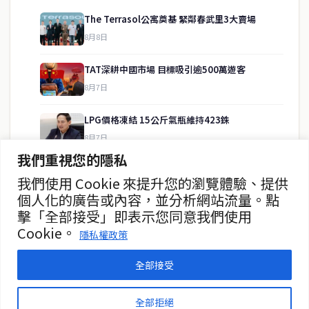
The Terrasol公寓奠基 緊鄰春武里3大賣場
8月8日
快速連結
TAT深耕中國市場 目標吸引逾500萬遊客
即時
工商
8月7日
政治
美食
財經
房地產
LPG價格凍結 15公斤氣瓶維持423銖
綜合
8月7日
我們重視您的隱私
泰緬商務論壇2026 目標120億美元
我們使用 Cookie 來提升您的瀏覽體驗、提供
聯絡資訊
8月7日
個人化的廣告或內容，並分析網站流量。點
擊「全部接受」即表示您同意我們使用
歡迎來信洽詢合作事宜
政府儲蓄債券超額認購8.2倍
Cookie。
或提供新聞線索
隱私權政策
8月7日
service@thaichinesenews.com
全部接受
© 2026 泰國中文新聞 TCN — All Rights Reserved
全部拒絕