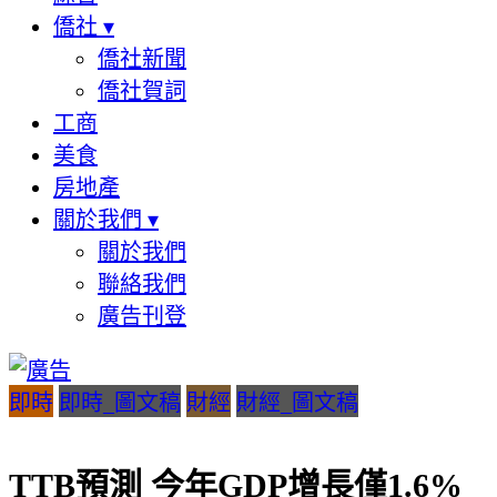
僑社
▾
僑社新聞
僑社賀詞
工商
美食
房地產
關於我們
▾
關於我們
聯絡我們
廣告刊登
即時
即時_圖文稿
財經
財經_圖文稿
TTB預測 今年GDP增長僅1.6%