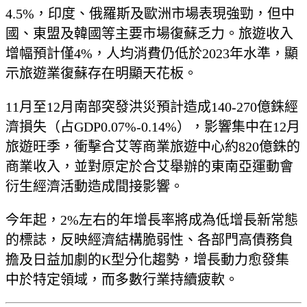
4.5%，印度、俄羅斯及歐洲市場表現強勁，但中
國、東盟及韓國等主要市場復蘇乏力。旅遊收入
增幅預計僅4%，人均消費仍低於2023年水準，顯
示旅遊業復蘇存在明顯天花板。
11月至12月南部突發洪災預計造成140-270億銖經
濟損失（占GDP0.07%-0.14%），影響集中在12月
旅遊旺季，衝擊合艾等商業旅遊中心約820億銖的
商業收入，並對原定於合艾舉辦的東南亞運動會
衍生經濟活動造成間接影響。
今年起，2%左右的年增長率將成為低增長新常態
的標誌，反映經濟結構脆弱性、各部門高債務負
擔及日益加劇的K型分化趨勢，增長動力愈發集
中於特定領域，而多數行業持續疲軟。