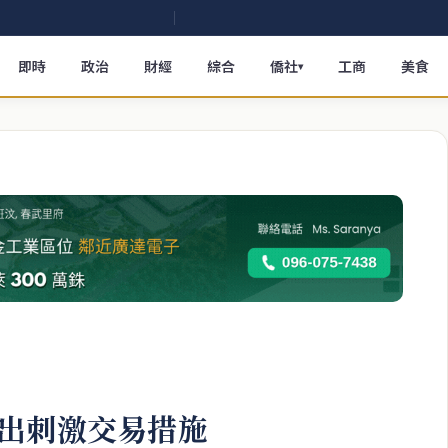
即時
政治
財經
綜合
僑社
工商
美食
▾
出刺激交易措施