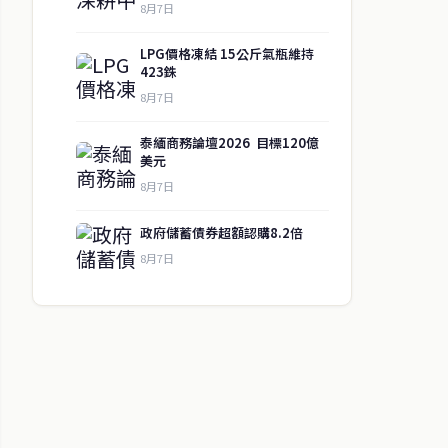
8月7日
LPG價格凍結 15公斤氣瓶維持
423銖
8月7日
泰緬商務論壇2026 目標120億
美元
8月7日
政府儲蓄債券超額認購8.2倍
8月7日