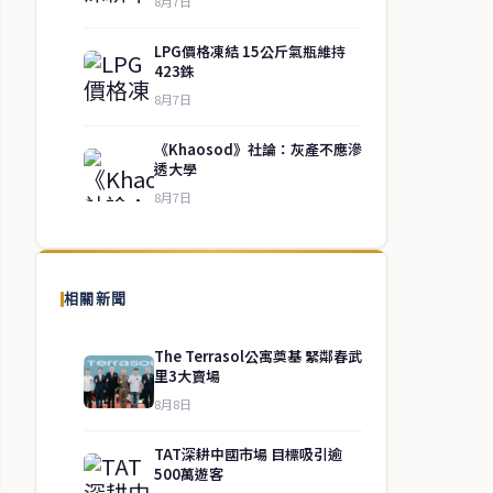
8月7日
LPG價格凍結 15公斤氣瓶維持
423銖
8月7日
《Khaosod》社論：灰產不應滲
透大學
8月7日
相關新聞
The Terrasol公寓奠基 緊鄰春武
里3大賣場
8月8日
TAT深耕中國市場 目標吸引逾
500萬遊客