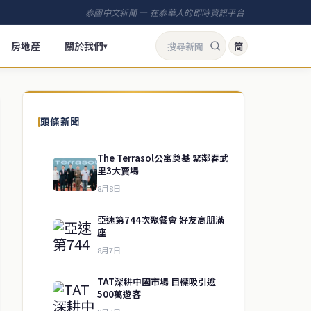
泰國中文新聞 — 在泰華人的即時資訊平台
房地產
關於我們
简
▾
頭條新聞
The Terrasol公寓奠基 緊鄰春武
里3大賣場
8月8日
亞速第744次聚餐會 好友高朋滿
座
8月7日
TAT深耕中國市場 目標吸引逾
500萬遊客