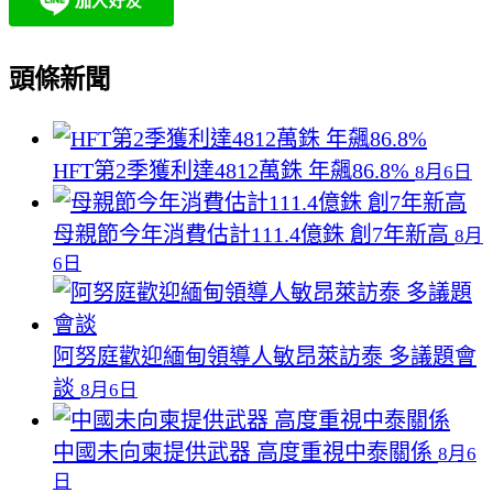
頭條新聞
HFT第2季獲利達4812萬銖 年飆86.8%
8月6日
母親節今年消費估計111.4億銖 創7年新高
8月
6日
阿努庭歡迎緬甸領導人敏昂萊訪泰 多議題會
談
8月6日
中國未向柬提供武器 高度重視中泰關係
8月6
日