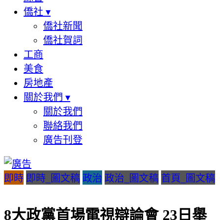
僑社
▾
僑社新聞
僑社賀詞
工商
美食
房地產
關於我們
▾
關於我們
聯絡我們
廣告刊登
即時
即時_圖文稿
政治
政治_圖文稿
首頁_圖文稿
8大政黨首場電視辯論會 23日舉