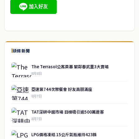
頭條新聞
The Terrasol公寓奠基 緊鄰春武里3大賣場
8月8日
亞速第744次聚餐會 好友高朋滿座
8月7日
TAT深耕中國市場 目標吸引逾500萬遊客
8月7日
LPG價格凍結 15公斤氣瓶維持423銖