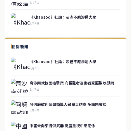
8月7日
《Khaosod》社論：灰產不應滲透大學
8月7日
↑ 回到頂端
service@thaichinesenews.com
相關新聞
關於我們
《Khaosod》社論：灰產不應滲透大學
泰國中文新聞（TCN）是一家總部設於曼谷的中文新聞媒體，致力於
8月7日
報導泰國當地政治、經濟、華人社群與社會時事，為在泰華人讀者提
供即時、客觀、多元的中文新聞內容。
育沙南就校園槍擊案 向罹難者及傷者家屬致以慰問
8月7日
快速連結
阿努庭歡迎緬甸領導人敏昂萊訪泰 多議題會談
即時
工商
8月6日
政治
美食
財經
房地產
中國未向柬提供武器 高度重視中泰關係
綜合