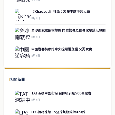
《Khaosod》社論：灰產不應滲透大學
8月7日
育沙南就校園槍擊案 向罹難者及傷者家屬致以慰問
service@thaichinesenews.com
↑ 回到頂端
8月7日
中國遊客騎摩托車失控彎道墜崖 父死女傷
8月7日
關於我們
泰國中文新聞（TCN）是一家總部設於曼谷的中文新聞媒體，致力於
報導泰國當地政治、經濟、華人社群與社會時事，為在泰華人讀者提
相關新聞
供即時、客觀、多元的中文新聞內容。
TAT深耕中國市場 目標吸引逾500萬遊客
8月7日
快速連結
LPG價格凍結 15公斤氣瓶維持423銖