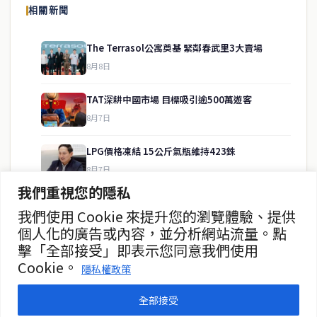
相關新聞
供即時、客觀、多元的中文新聞內容。
The Terrasol公寓奠基 緊鄰春武里3大賣場
8月8日
快速連結
TAT深耕中國市場 目標吸引逾500萬遊客
即時
工商
8月7日
政治
美食
財經
房地產
LPG價格凍結 15公斤氣瓶維持423銖
綜合
8月7日
我們重視您的隱私
泰緬商務論壇2026 目標120億美元
我們使用 Cookie 來提升您的瀏覽體驗、提供
聯絡資訊
8月7日
個人化的廣告或內容，並分析網站流量。點
擊「全部接受」即表示您同意我們使用
歡迎來信洽詢合作事宜
政府儲蓄債券超額認購8.2倍
Cookie。
或提供新聞線索
隱私權政策
8月7日
service@thaichinesenews.com
全部接受