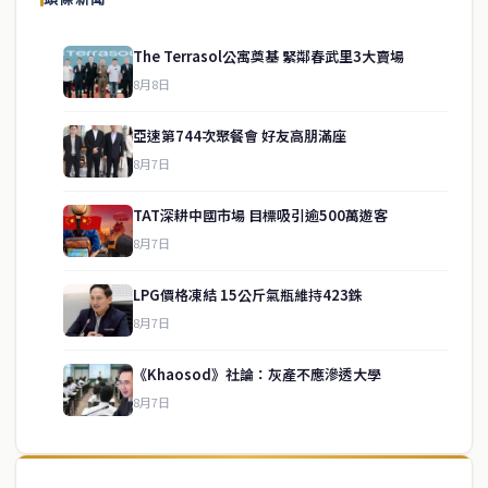
The Terrasol公寓奠基 緊鄰春武里3大賣場
8月8日
亞速第744次聚餐會 好友高朋滿座
8月7日
TAT深耕中國市場 目標吸引逾500萬遊客
8月7日
LPG價格凍結 15公斤氣瓶維持423銖
service@thaichinesenews.com
↑ 回到頂端
8月7日
《Khaosod》社論：灰產不應滲透大學
8月7日
關於我們
泰國中文新聞（TCN）是一家總部設於曼谷的中文新聞媒體，致力於
報導泰國當地政治、經濟、華人社群與社會時事，為在泰華人讀者提