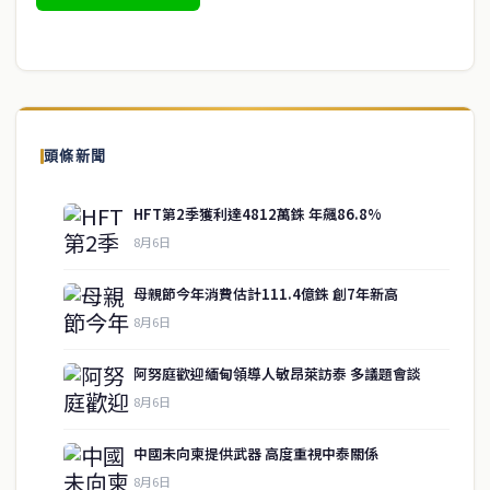
頭條新聞
HFT第2季獲利達4812萬銖 年飆86.8%
8月6日
母親節今年消費估計111.4億銖 創7年新高
8月6日
阿努庭歡迎緬甸領導人敏昂萊訪泰 多議題會談
8月6日
中國未向柬提供武器 高度重視中泰關係
service@thaichinesenews.com
↑ 回到頂端
8月6日