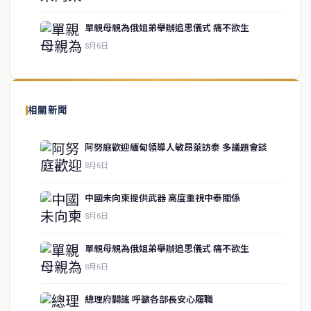
單親母親為俄姐弟舉辦追思儀式 痛不欲生
8月6日
關於我們
泰國中文新聞（TCN）是一家總部設於曼谷的中文新聞媒體，致力於
報導泰國當地政治、經濟、華人社群與社會時事，為在泰華人讀者提
相關新聞
供即時、客觀、多元的中文新聞內容。
阿努庭歡迎緬甸領導人敏昂萊訪泰 多議題會談
8月6日
快速連結
中國未向柬提供武器 高度重視中泰關係
即時
工商
8月6日
政治
美食
財經
房地產
單親母親為俄姐弟舉辦追思儀式 痛不欲生
綜合
8月6日
總理府闢謠 呼籲各部長安心履職