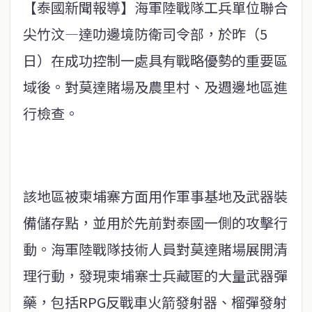
【泰國新聞報導】海軍陸戰隊工兵單位聯合
尖竹汶—達叻邊境防衛司令部，於昨（5
日）在成功控制一處具有戰略優勢的重要區
域後。對莫達賭場及農里村、及週邊地區進
行檢查。
該地區被柬埔寨方面用作軍事基地及武器裝
備儲存點，並用於先前對泰國一側的攻擊行
動。海軍陸戰隊技術人員對莫達賭場展開清
理行動，發現柬埔寨士兵藏匿的大量武器彈
藥，包括RPG反戰車火箭發射器、榴彈發射