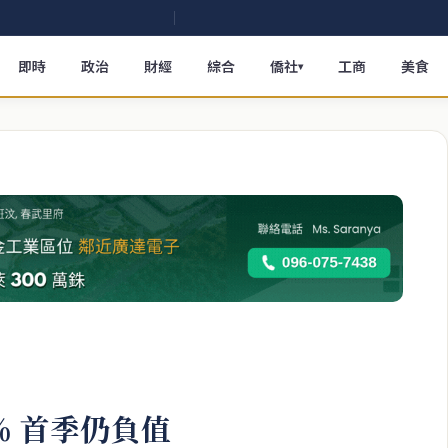
即時
政治
財經
綜合
僑社
工商
美食
▾
% 首季仍負值