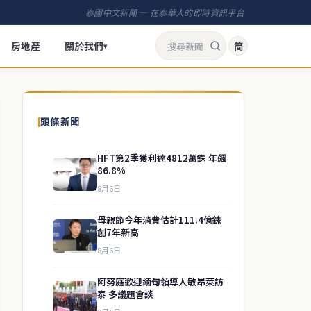
泰國中文新聞 — 在泰華人的即時資訊平台
房地產
關於我們
简
▾
頭條新聞
HFT第2季獲利達4812萬銖 年飆
86.8%
8月6日
母親節今年消費估計111.4億銖
創7年新高
8月6日
阿努庭歡迎緬甸領導人敏昂萊訪
泰 多議題會談