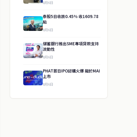
8月6日
泰股5日收跌0.45% 收1609.78
點
8月6日
儲蓄銀行推出SME專項貸款支持
流動性
8月6日
PHAT首日IPO認購火爆 擬於MAI
上市
8月6日