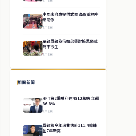
8月6日
中國未向柬提供武器 高度重視中
泰關係
8月6日
單親母親為俄姐弟舉辦追思儀式
痛不欲生
8月6日
相關新聞
HFT第2季獲利達4812萬銖 年飆
86.8%
8月6日
母親節今年消費估計111.4億銖
創7年新高