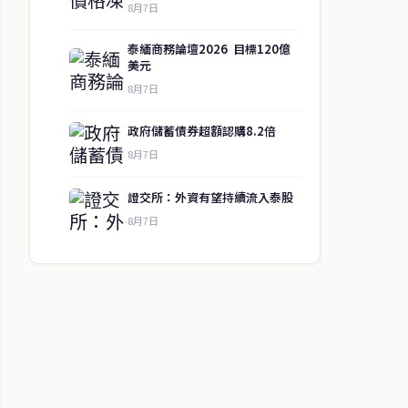
8月7日
泰緬商務論壇2026 目標120億
美元
8月7日
政府儲蓄債券超額認購8.2倍
8月7日
證交所：外資有望持續流入泰股
8月7日