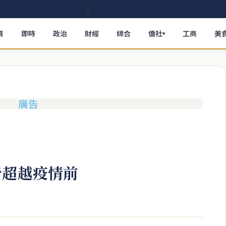
頁
即時
政治
財經
綜合
僑社
工商
美
▾
營超越疫情前