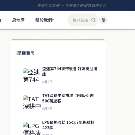
泰國中文新聞 — 在泰華人的即時資訊平台
食
房地產
關於我們
简
▾
頭條新聞
亞速第744次聚餐會 好友高朋滿
座
8月7日
TAT深耕中國市場 目標吸引逾
500萬遊客
8月7日
LPG價格凍結 15公斤氣瓶維持
423銖