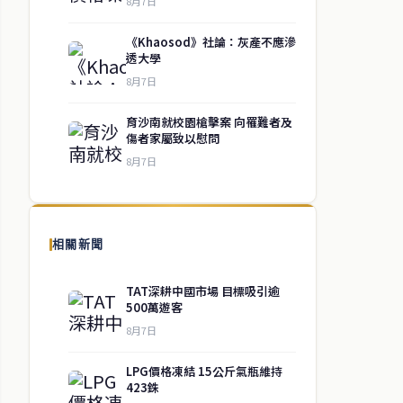
8月7日
《Khaosod》社論：灰產不應滲
透大學
8月7日
育沙南就校園槍擊案 向罹難者及
傷者家屬致以慰問
8月7日
相關新聞
TAT深耕中國市場 目標吸引逾
500萬遊客
8月7日
LPG價格凍結 15公斤氣瓶維持
423銖