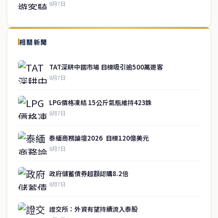
8月7日
↑ 回到頂端
service@thaichinesenews.com
相關新聞
關於我們
TAT深耕中國市場 目標吸引逾500萬遊客
泰國中文新聞（TCN）是一家總部設於曼谷的中文新聞媒體，致力於
8月7日
報導泰國當地政治、經濟、華人社群與社會時事，為在泰華人讀者提
供即時、客觀、多元的中文新聞內容。
LPG價格凍結 15公斤氣瓶維持423銖
8月7日
快速連結
泰緬商務論壇2026 目標120億美元
即時
工商
8月7日
政治
美食
財經
房地產
政府儲蓄債券超額認購8.2倍
綜合
8月7日
聯絡資訊
證交所：外資有望持續流入泰股
歡迎來信洽詢合作事宜