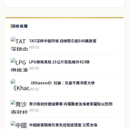
頭條新聞
TAT深耕中國市場 目標吸引逾500萬遊客
8月7日
LPG價格凍結 15公斤氣瓶維持423銖
8月7日
《Khaosod》社論：灰產不應滲透大學
8月7日
育沙南就校園槍擊案 向罹難者及傷者家屬致以慰問
8月7日
中國遊客騎摩托車失控彎道墜崖 父死女傷