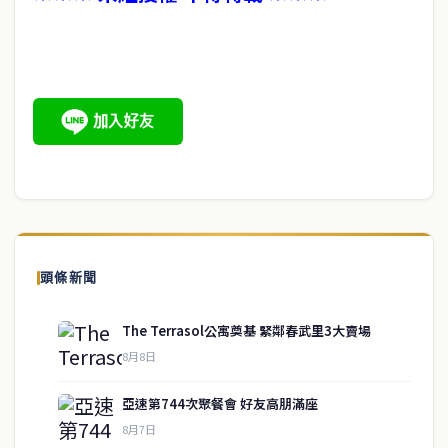
頭條新聞
The Terrasol公寓奠基 緊鄰春武里3大賣場
8月8日
亞速第744次聚餐會 好友高朋滿座
8月7日