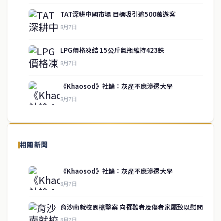
TAT深耕中國市場 目標吸引逾500萬遊客
8月7日
LPG價格凍結 15公斤氣瓶維持423銖
service@thaichinesenews.com
↑ 回到頂端
8月7日
《Khaosod》社論：灰產不應滲透大學
8月7日
關於我們
泰國中文新聞（TCN）是一家總部設於曼谷的中文新聞媒體，致力於
報導泰國當地政治、經濟、華人社群與社會時事，為在泰華人讀者提
相關新聞
供即時、客觀、多元的中文新聞內容。
《Khaosod》社論：灰產不應滲透大學
8月7日
快速連結
育沙南就校園槍擊案 向罹難者及傷者家屬致以慰問
即時
工商
8月7日