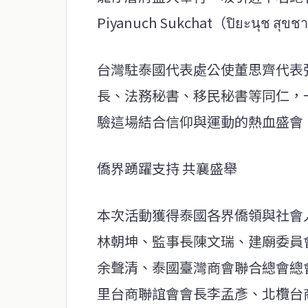
Piyanuch Sukchat（ปิยะนุช ส
台灣駐泰國代表處公使董思齊代表
長、法務秘書、移民秘書等同仁，
驗這場結合信仰與運動的熱血盛會
僑界踴躍支持 共襄盛舉
本次活動獲得泰國各界僑領與社會
林朝坤、監事長陳文瑞、建廟委員
余聲清、泰國臺灣商會聯合總會總
里台商聯誼會會長李孟彥、北欖台