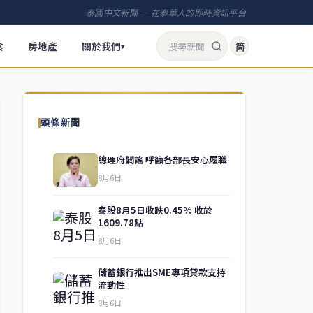
泰國中文新聞 — 在泰華人的即時資訊平台
食
房地產
關於我們
简
▾
頭條新聞
總理府闢謠 呼籲各部長安心履職
8月6日
泰股8月5日收跌0.45% 收於
1609.78點
8月6日
儲蓄銀行推出SME專項貸款支持
流動性
8月6日