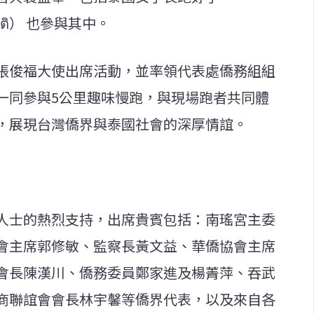
ุขชาติ） 也參與其中。
張俊福大使出席活動，並率領代表處僑務組組
一同參與5公里趣味慢跑，與現場跑者共同體
，展現台灣僑界與泰國社會的深厚情誼。
人士的熱烈支持，出席貴賓包括：南瑤宮主委
會主席郭修敏、監察長黃文益、華僑協會主席
會長陳漢川、僑務委員鄭家進及楊菁萍、吞武
商聯誼會會長林宇馨等僑界代表，以及來自各