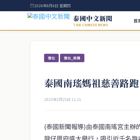
2026年8月6日 星期四
泰國中文新聞
首
THAI CHINESE NEWS
僑社
僑社_新聞
泰國南瑤媽祖慈善路跑
2025年2月25日 11:21
(泰國新聞報導)由泰國南瑤宮主辦
龍仔厝府盛大舉行，吸引近千名跑