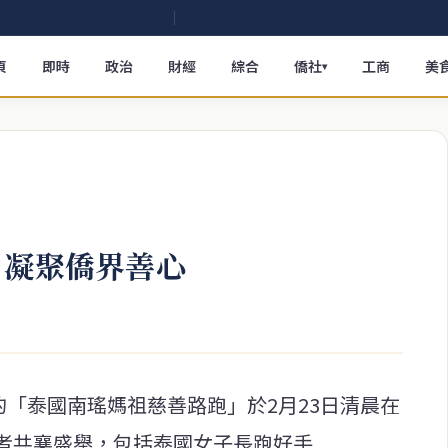
頁
即時
政治
財經
綜合
僑社
工商
美
▾
 凝聚僑界善心
的「泰國南瑤媽祖慈善路跑」於2月23日清晨在
者共襄盛舉，包括泰國女子長跑好手