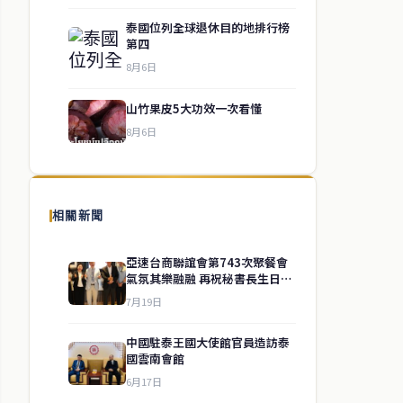
泰國位列全球退休目的地排行榜
第四
8月6日
山竹果皮5大功效一次看懂
8月6日
相關新聞
亞速台商聯誼會第743次聚餐會
氣氛其樂融融 再祝秘書長生日快
樂
7月19日
中國駐泰王國大使館官員造訪泰
國雲南會館
6月17日