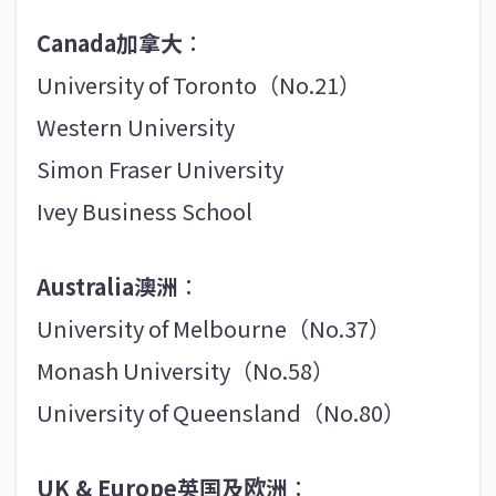
Canada加拿大
：
University of Toronto（No.21）
Western University
Simon Fraser University
Ivey Business School
Australia澳洲
：
University of Melbourne（No.37）
Monash University（No.58）
University of Queensland（No.80）
UK & Europe英国及欧洲
：