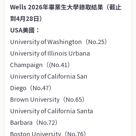
Wells 2026年畢業生大學錄取結果（截止
到4月28日）
USA美國：
University of Washington（No.25）
University of Illinois Urbana
Champaign（(No.41）
University of California San
Diego（No.47）
Brown University（No.65）
University of California Santa
Barbara（No.72）
Boston University（No.76）