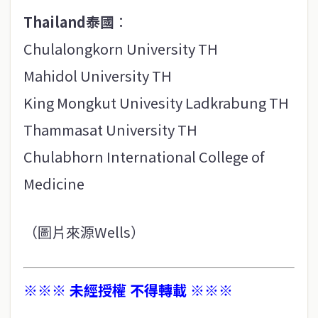
Thailand泰國
：
Chulalongkorn University TH
Mahidol University TH
King Mongkut Univesity Ladkrabung TH
Thammasat University TH
Chulabhorn International College of
Medicine
（圖片來源Wells）
※※※ 未經授權 不得轉載 ※※※