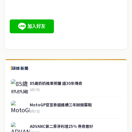
頭條新聞
85歲奶奶推車粥攤 譜30年傳奇
8月7日
MotoGP官宣泰國連續三年辦開幕戰
8月7日
ADVANC第二季淨利增25% 券商看好