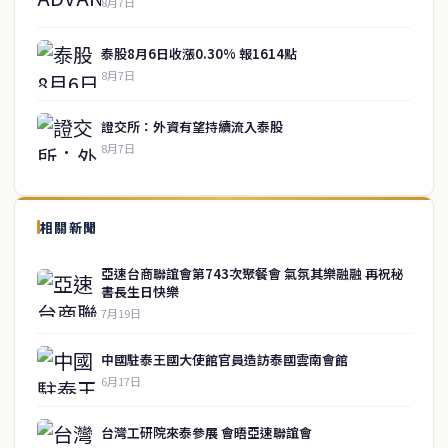
8月7日
泰股8月6日收漲0.30% 報1614點
8月7日
證交所：外資有望持續流入泰股
8月7日
↑ 回到頂端
service@thaichinesenews.com
相關新聞
關於我們
亞速台商聯誼會第743次聚餐會 氣氛其樂融融 再祝秘
書長生日快樂
泰國中文新聞（TCN）是一家總部設於曼谷的中文新聞媒體，致力於
7月19日
報導泰國當地政治、經濟、華人社群與社會時事，為在泰華人讀者提
供即時、客觀、多元的中文新聞內容。
中國駐泰王國大使館官員造訪泰國雲南會館
6月17日
快速連結
台灣工研院來泰參展 會晤亞速聯誼會
即時
工商