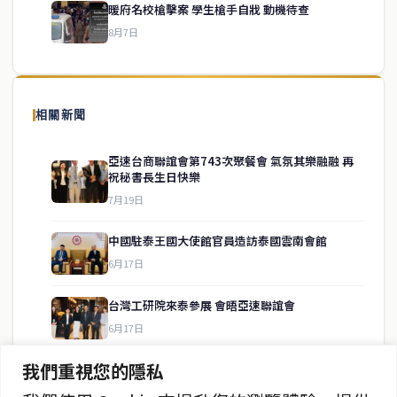
暖府名校槍擊案 學生槍手自戕 動機待查
8月7日
關於我們
泰國中文新聞（TCN）是一家總部設於曼谷的中文新聞媒體，致力於
相關新聞
報導泰國當地政治、經濟、華人社群與社會時事，為在泰華人讀者提
供即時、客觀、多元的中文新聞內容。
亞速台商聯誼會第743次聚餐會 氣氛其樂融融 再
祝秘書長生日快樂
7月19日
快速連結
中國駐泰王國大使館官員造訪泰國雲南會館
6月17日
即時
工商
政治
美食
台灣工研院來泰參展 會晤亞速聯誼會
財經
房地產
6月17日
綜合
我們重視您的隱私
張善政率桃園青農赴曼谷植物展取經
6月15日