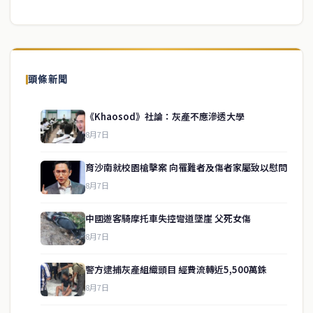
頭條新聞
《Khaosod》社論：灰產不應滲透大學
8月7日
育沙南就校園槍擊案 向罹難者及傷者家屬致以慰問
8月7日
中國遊客騎摩托車失控彎道墜崖 父死女傷
8月7日
警方逮捕灰產組織頭目 經費流轉近5,500萬銖
8月7日
service@thaichinesenews.com
↑ 回到頂端