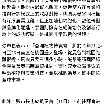
流的城市。桃園市此次特別帶領優秀在地青農組
團赴泰，期盼透過實地觀摩，促進雙方在農業科
技與行銷模式上的深度對接。桃園與曼谷同樣擁
有深厚農業底蘊，且正加速朝精緻化、數位轉型
與品牌化邁進，泰國則擁有在組織培養及創新行
銷上的成功經驗，是桃園非常珍貴的借鏡。
張市長表示，「亞洲植物博覽會」將於今年7月24
日至26日首度在桃園盛大登場，從曼谷到桃園距
離很近，飛機只要三個多小時，誠摯邀請國際綠
色產業菁英屆時蒞臨桃園，實地感受臺灣優質的
精緻植物與農業科技，並以桃園為基地攜手開拓
全球市場。
此外，張市長也於抵泰首（11日），前往拜會駐