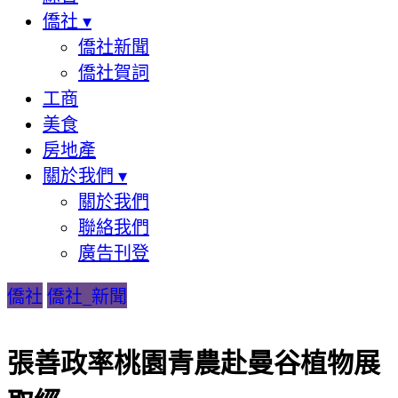
僑社
▾
僑社新聞
僑社賀詞
工商
美食
房地產
關於我們
▾
關於我們
聯絡我們
廣告刊登
僑社
僑社_新聞
張善政率桃園青農赴曼谷植物展