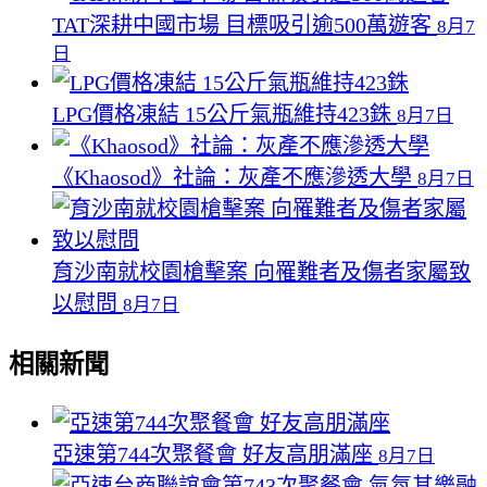
TAT深耕中國市場 目標吸引逾500萬遊客
8月7
日
LPG價格凍結 15公斤氣瓶維持423銖
8月7日
《Khaosod》社論：灰產不應滲透大學
8月7日
育沙南就校園槍擊案 向罹難者及傷者家屬致
以慰問
8月7日
相關新聞
亞速第744次聚餐會 好友高朋滿座
8月7日