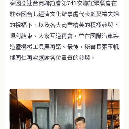
泰國亞速台商聯誼會第741次聯誼聚餐會在
駐泰國台北經濟文化辦事處代表藍夏禮夫婦
的祝福下、以及各大商業精英的積極參與下
順利結束。大家互道再會，並在國際汽車製
造暨機械工具展再聚。最後，秘書長張玉帆
攜同仁再次感謝各位貴賓的參與。