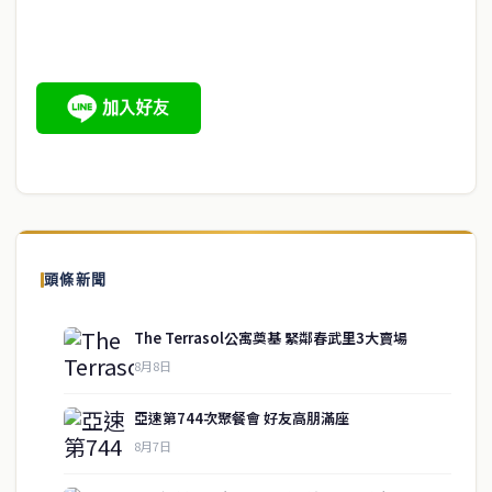
頭條新聞
The Terrasol公寓奠基 緊鄰春武里3大賣場
8月8日
亞速第744次聚餐會 好友高朋滿座
8月7日