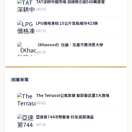
TAT深耕中國市場 目標吸引逾500萬遊客
8月7日
LPG價格凍結 15公斤氣瓶維持423銖
service@thaichinesenews.com
↑ 回到頂端
8月7日
《Khaosod》社論：灰產不應滲透大學
8月7日
關於我們
泰國中文新聞（TCN）是一家總部設於曼谷的中文新聞媒體，致力於
報導泰國當地政治、經濟、華人社群與社會時事，為在泰華人讀者提
相關新聞
供即時、客觀、多元的中文新聞內容。
The Terrasol公寓奠基 緊鄰春武里3大賣場
8月8日
快速連結
亞速第744次聚餐會 好友高朋滿座
即時
工商
8月7日
政治
美食