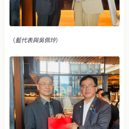
（
藍代表與吳佩玲
）