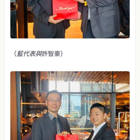
（
藍代表與
許智豪）