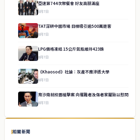
亞速第744次聚餐會 好友高朋滿座
8月7日
TAT深耕中國市場 目標吸引逾500萬遊客
8月7日
LPG價格凍結 15公斤氣瓶維持423銖
8月7日
《Khaosod》社論：灰產不應滲透大學
8月7日
service@thaichinesenews.com
↑ 回到頂端
育沙南就校園槍擊案 向罹難者及傷者家屬致以慰問
8月7日
關於我們
泰國中文新聞（TCN）是一家總部設於曼谷的中文新聞媒體，致力於
報導泰國當地政治、經濟、華人社群與社會時事，為在泰華人讀者提
相關新聞
供即時、客觀、多元的中文新聞內容。