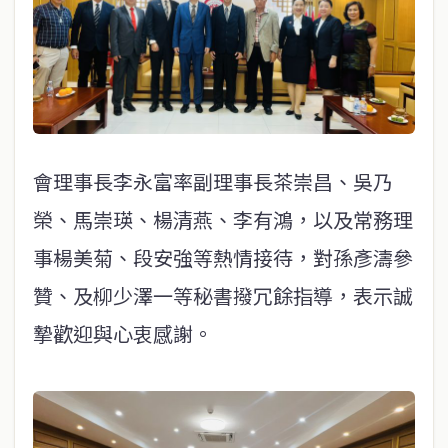
會理事長李永富率副理事長茶崇昌、吳乃
榮、馬崇瑛、楊清燕、李有鴻，以及常務理
事楊美菊、段安強等熱情接待，對孫彥濤參
贊、及柳少澤一等秘書撥冗餘指導，表示誠
摯歡迎與心衷感謝。