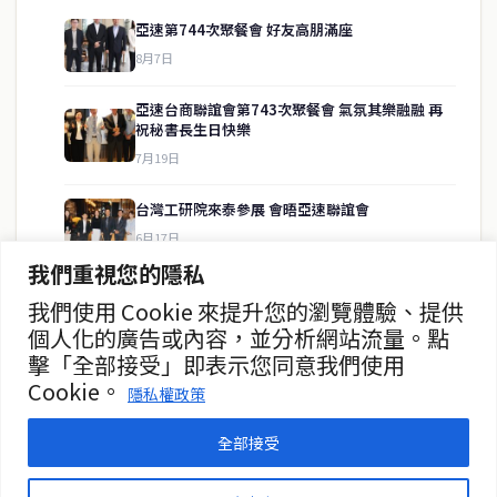
亞速第744次聚餐會 好友高朋滿座
8月7日
快速連結
亞速台商聯誼會第743次聚餐會 氣氛其樂融融 再
祝秘書長生日快樂
即時
工商
7月19日
政治
美食
財經
房地產
台灣工研院來泰參展 會晤亞速聯誼會
綜合
6月17日
我們重視您的隱私
張善政率桃園青農赴曼谷植物展取經
我們使用 Cookie 來提升您的瀏覽體驗、提供
聯絡資訊
6月15日
個人化的廣告或內容，並分析網站流量。點
擊「全部接受」即表示您同意我們使用
歡迎來信洽詢合作事宜
桃園智慧農業引矚目 張善政拜會楚奇
Cookie。
或提供新聞線索
隱私權政策
6月15日
service@thaichinesenews.com
全部接受