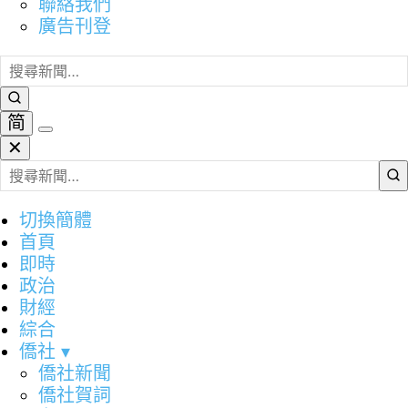
聯絡我們
廣告刊登
简
✕
切換簡體
首頁
即時
政治
財經
綜合
僑社
▾
僑社新聞
僑社賀詞