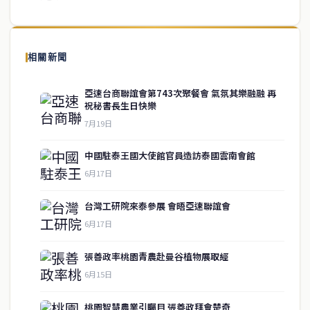
關於我們
泰國中文新聞（TCN）是一家總部設於曼谷的中文新聞媒體，致力於
報導泰國當地政治、經濟、華人社群與社會時事，為在泰華人讀者提
相關新聞
供即時、客觀、多元的中文新聞內容。
亞速台商聯誼會第743次聚餐會 氣氛其樂融融 再
祝秘書長生日快樂
7月19日
快速連結
中國駐泰王國大使館官員造訪泰國雲南會館
即時
工商
6月17日
政治
美食
財經
房地產
台灣工研院來泰參展 會晤亞速聯誼會
綜合
6月17日
張善政率桃園青農赴曼谷植物展取經
聯絡資訊
6月15日
歡迎來信洽詢合作事宜
桃園智慧農業引矚目 張善政拜會楚奇