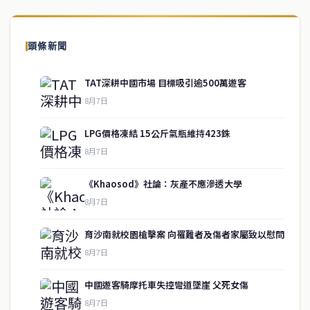
頭條新聞
TAT深耕中國市場 目標吸引逾500萬遊客
8月7日
LPG價格凍結 15公斤氣瓶維持423銖
8月7日
《Khaosod》社論：灰產不應滲透大學
8月7日
育沙南就校園槍擊案 向罹難者及傷者家屬致以慰問
8月7日
service@thaichinesenews.com
↑ 回到頂端
中國遊客騎摩托車失控彎道墜崖 父死女傷
8月7日