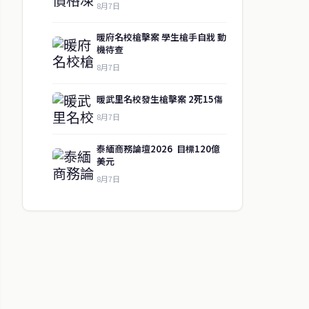
8月7日
暖府名校槍擊案 學生槍手自戕 動
機待查
8月7日
暖武里名校發生槍擊案 2死15傷
8月7日
泰緬商務論壇2026 目標120億
美元
8月7日