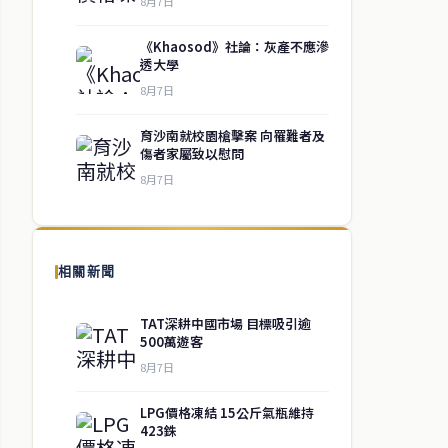
8月7日
《Khaosod》社論：灰產不應滲
透大學
8月7日
育沙南就校園槍擊案 向罹難者及
傷者家屬致以慰問
8月7日
相關新聞
TAT深耕中國市場 目標吸引逾
500萬遊客
8月7日
LPG價格凍結 15公斤氣瓶維持
423銖