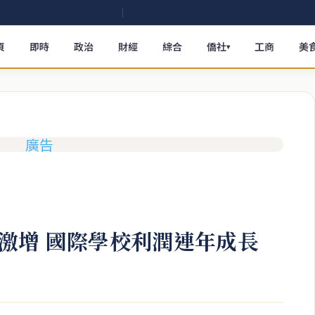
頁
即時
政治
財經
綜合
僑社
工商
美
▾
激增 國際學校利潤連年成長