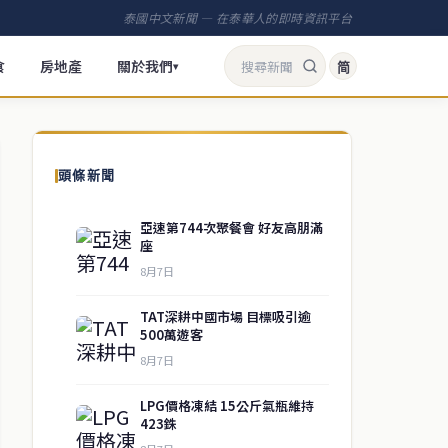
泰國中文新聞 — 在泰華人的即時資訊平台
食
房地產
關於我們
简
▾
頭條新聞
亞速第744次聚餐會 好友高朋滿
座
8月7日
TAT深耕中國市場 目標吸引逾
500萬遊客
8月7日
LPG價格凍結 15公斤氣瓶維持
423銖