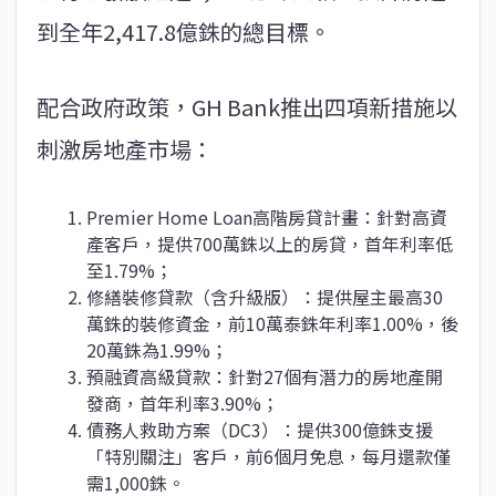
到全年2,417.8億銖的總目標。
配合政府政策，GH Bank推出四項新措施以
刺激房地產市場：
Premier Home Loan高階房貸計畫：針對高資
產客戶，提供700萬銖以上的房貸，首年利率低
至1.79%；
修繕裝修貸款（含升級版）：提供屋主最高30
萬銖的裝修資金，前10萬泰銖年利率1.00%，後
20萬銖為1.99%；
預融資高級貸款：針對27個有潛力的房地產開
發商，首年利率3.90%；
債務人救助方案（DC3）：提供300億銖支援
「特別關注」客戶，前6個月免息，每月還款僅
需1,000銖。