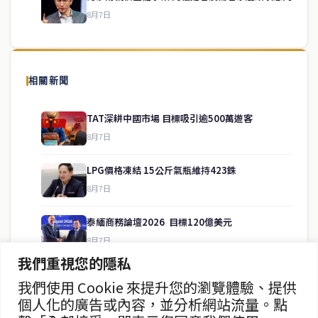
8月7日
關於我們
泰國中文新聞（TCN）是一家總部設於曼谷的中文新聞媒體，致力於
報導泰國當地政治、經濟、華人社群與社會時事，為在泰華人讀者提
相關新聞
供即時、客觀、多元的中文新聞內容。
TAT深耕中國市場 目標吸引逾500萬遊客
8月7日
快速連結
LPG價格凍結 15公斤氣瓶維持423銖
即時
工商
8月7日
政治
美食
財經
房地產
泰緬商務論壇2026 目標120億美元
綜合
8月7日
我們重視您的隱私
政府儲蓄債券超額認購8.2倍
我們使用 Cookie 來提升您的瀏覽體驗、提供
聯絡資訊
8月7日
個人化的廣告或內容，並分析網站流量。點