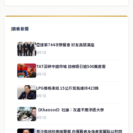
頭條新聞
亞速第744次聚餐會 好友高朋滿座
8月7日
TAT深耕中國市場 目標吸引逾500萬遊客
8月7日
LPG價格凍結 15公斤氣瓶維持423銖
8月7日
《Khaosod》社論：灰產不應滲透大學
service@thaichinesenews.com
↑ 回到頂端
8月7日
育沙南就校園槍擊案 向罹難者及傷者家屬致以慰問