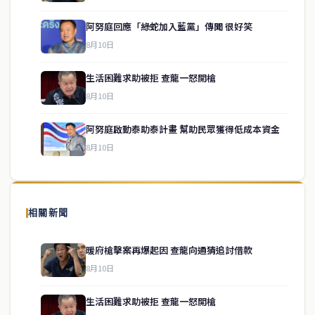
阿努庭回應「綠蛇加入藍黨」傳聞 很好笑
8月10日
生活困難求助被拒 查龍一怒開槍
service@thaichinesenews.com
↑ 回到頂端
8月10日
阿努庭啟動泰助泰計畫 幫助民眾獲得低成本資金
8月10日
關於我們
泰國中文新聞（TCN）是一家總部設於曼谷的中文新聞媒體，致力於
報導泰國當地政治、經濟、華人社群與社會時事，為在泰華人讀者提
相關新聞
供即時、客觀、多元的中文新聞內容。
暖府槍擊案再爆起因 查龍向通猜追討借款
8月10日
快速連結
生活困難求助被拒 查龍一怒開槍
即時
工商